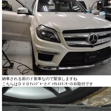
納車される前のド新車なので緊張しますね
こちらはＤＶＤﾁｪﾝｼﾞｬｰとﾊﾞｯｸﾚｽﾄﾓﾆﾀｰのお取付です