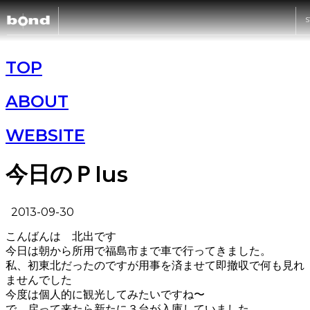
S
CARS
TOP
ABOUT
CUSTOMIZE
WEBSITE
SHOP
今日のＰlus
ABOUT
2013-09-30
こんばんは 北出です
RECRUIT
今日は朝から所用で福島市まで車で行ってきました。
私、初東北だったのですが用事を済ませて即撤収で何も見れ
ませんでした
今度は個人的に観光してみたいですね〜
で、戻って来たら新たに３台が入庫していました