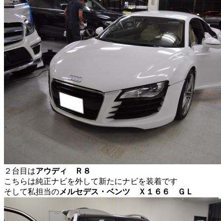
２台目は
アウディ Ｒ８
こちらは純正ナビを外して新たにナビを装着です
そして私担当の
メルセデス・ベンツ Ｘ１６６ ＧＬ