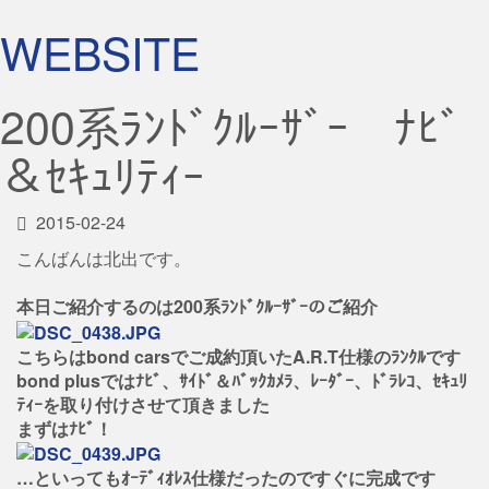
WEBSITE
200系ﾗﾝﾄﾞｸﾙｰｻﾞｰ ﾅﾋﾞ
＆ｾｷｭﾘﾃｨｰ
2015-02-24
こんばんは北出です。
本日ご紹介するのは200系ﾗﾝﾄﾞｸﾙｰｻﾞｰのご紹介
こちらはbond carsでご成約頂いたA.R.T仕様のﾗﾝｸﾙです
bond plusではﾅﾋﾞ、ｻｲﾄﾞ＆ﾊﾞｯｸｶﾒﾗ、ﾚｰﾀﾞｰ、ﾄﾞﾗﾚｺ、ｾｷｭﾘ
ﾃｨｰを取り付けさせて頂きました
まずはﾅﾋﾞ！
…といってもｵｰﾃﾞｨｵﾚｽ仕様だったのですぐに完成です