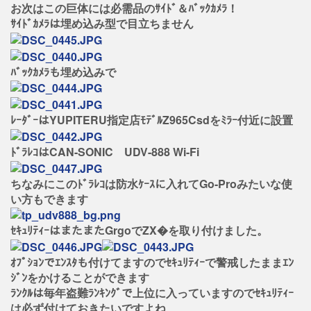
お次はこの巨体には必需品のｻｲﾄﾞ＆ﾊﾞｯｸｶﾒﾗ！
ｻｲﾄﾞｶﾒﾗは埋め込み型で目立ちません
ﾊﾞｯｸｶﾒﾗも埋め込みで
ﾚｰﾀﾞｰはYUPITERU指定店ﾓﾃﾞﾙZ965Csdをﾐﾗｰ付近に設置
ﾄﾞﾗﾚｺはCAN-SONIC UDV-888 Wi-Fi
ちなみにこのﾄﾞﾗﾚｺは防水ｹｰｽに入れてGo-Proみたいな使
い方もできます
ｾｷｭﾘﾃｨｰはまたまたGrgoでZX�を取り付けました。
ｵﾌﾟｼｮﾝでｴﾝｽﾀも付けてますのでｾｷｭﾘﾃｨｰで警戒したままｴﾝ
ｼﾞﾝをかけることができます
ﾗﾝｸﾙは毎年盗難ﾗﾝｷﾝｸﾞで上位に入っていますのでｾｷｭﾘﾃｨｰ
は必ず付けておきたいですよね