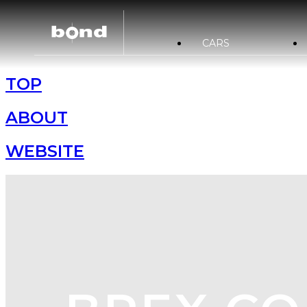
CARS
TOP
在庫情報
カスタマイズメニュー
ST
買取査定
bond URAWA
新着情報
キャンペーン情報
ABOUT
bond NAGOYA
WEBSITE
bond Wrap･Polish