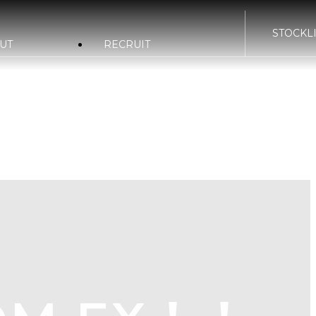
STOCKLI
UT
RECRUIT
WRAPPING
POLISH
nd OMIYA
bond TOKYO
bond K
く表示
bond B
d Plus
bond Body
SERVI
nd Germany