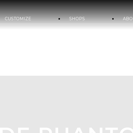
CUSTOMIZE
SHOPS
ABO
YLE&WORKS
bond車検
国内納車費用
bond yahoo! ショッピング
bond URAWA-HIGASHI
bond SAKAWA
bo
サステナビリティ
会社概要
沿革
古物営業法に基づ
bond OSAKA
bond MINI
bon
bond GLASS
bond Beijing
bo