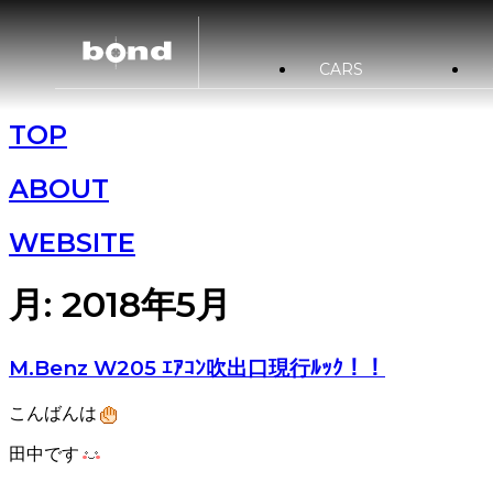
CARS
TOP
在庫情報
カスタマイズメニュー
買取査定
bond URAWA
新着情報
キャンペーン情
ABOUT
bond NAGOYA
WEBSITE
bond Wrap･Polish
月:
2018年5月
M.Benz W205 ｴｱｺﾝ吹出口現行ﾙｯｸ！！
こんばんは
田中です