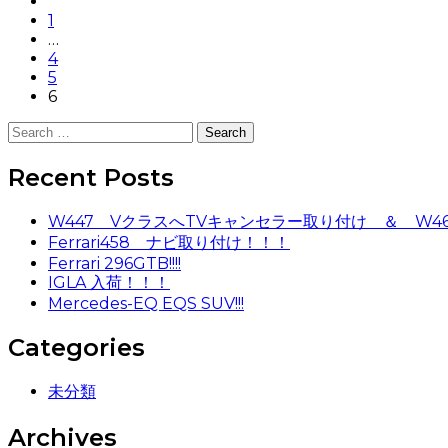
paging-
1
navigation
…
4
5
6
Search
for:
Recent Posts
W447 VクラスへTVキャンセラー取り付け ＆ W4
Ferrari458 ナビ取り付け！！！
Ferrari 296GTB!!!!
IGLA 入荷！！！
Mercedes-EQ EQS SUV!!!
Categories
未分類
Archives