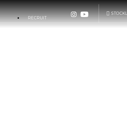
STOCKL
RECRUIT
WRAPPING
POLISH
nd OMIYA
bond TOKYO
bond K
に基づく表示
bond B
d Plus
bond Body
SERVI
nd Germany