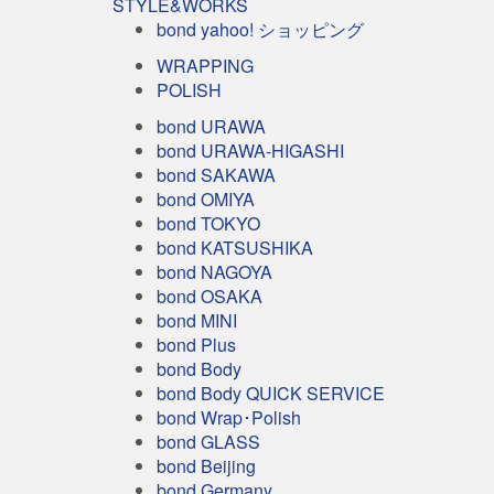
STYLE&WORKS
bond yahoo! ショッピング
WRAPPING
POLISH
bond URAWA
bond URAWA-HIGASHI
bond SAKAWA
bond OMIYA
bond TOKYO
bond KATSUSHIKA
bond NAGOYA
bond OSAKA
bond MINI
bond Plus
bond Body
bond Body QUICK SERVICE
bond Wrap･Polish
bond GLASS
bond Beijing
bond Germany