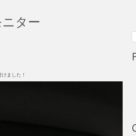
モニター
S
fo
付けました！