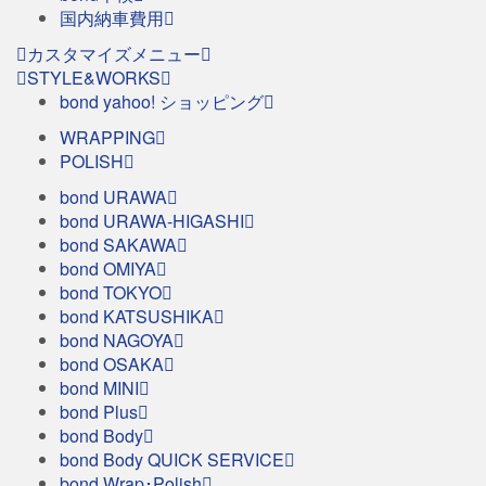
国内納車費用
カスタマイズメニュー
STYLE&WORKS
bond yahoo! ショッピング
WRAPPING
POLISH
bond URAWA
bond URAWA-HIGASHI
bond SAKAWA
bond OMIYA
bond TOKYO
bond KATSUSHIKA
bond NAGOYA
bond OSAKA
bond MINI
bond Plus
bond Body
bond Body QUICK SERVICE
bond Wrap･Polish