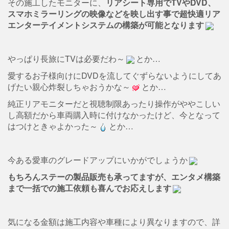
その施工したモニターに、
リアシート専用でTVやDVD、
スマホミラーリングの映像などを映し出す事で超快適リア
エンターテイメントシステムの構築が可能となります
やっぱり長旅にTVは必要だわ～
とか…
愛するお子様向けにDVDを流してぐずらないようにしてあ
げたい親心炸裂しちゃおうかな～
とか…
純正リアモニターだと視聴制限あったり操作がややこしい
し高額だから車両購入時に付けなかったけど、今となって
はつけときゃよかった～
とか…
今ある愛車のグレードアップにいかがでしょうか
もちろんステーの製品販売も承ってますが、エンタメ構築
まで一括での施工依頼も喜んでお応えします
気になる金額は施工内容や車種により異なりますので、詳