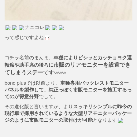
ナニコレ
って感じですよね
コチラ名前のまんま、
車種によりビシッとカッチョヨク運
転席や助手席の後ろに
市販のリアモニターを設置でき
てしまうステー
ですwww
bond plusでは以前より、
車種専用バックレストモニター
パネルを製作して、純正っぽく市販モニターを施工するっ
てのが得意分野
でして。
その進化版と言いますか、より
スッキリシンプルに昨今の
現行車で採用されているような大型リアモニターパッケー
ジのように市販モニターの取付けが可能
となります