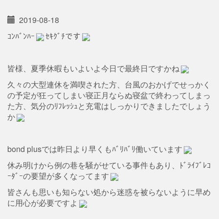
2019-08-18
ｺﾝﾊﾞﾝﾊｰ
ｾｷｸﾞﾁです
皆様、夏季休暇もいよいよ今日で最終日ですかね
久々の大型連休を満喫された方、台風のおかげでせっかく
の予定が狂ってしまい寝正月ならぬ寝盆で終わってしまっ
た方、気分のﾘﾌﾚｯｼｭと充電はしっかりできましたでしょう
か
bond plusでは昨日より早くもﾊﾞﾘﾊﾞﾘ働いています
休み明けから例の巷を騒がせている事件もあり、ﾄﾞﾗｲﾌﾞﾚｺ
ｰﾀﾞｰの要望が多くなってます
皆さんも思いも知らない処から迷惑を被らないように早め
に用心が必要ですよ