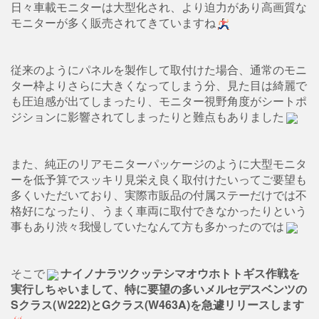
日々車載モニターは大型化され、より迫力があり高画質な
モニターが多く販売されてきていますね
従来のようにパネルを製作して取付けた場合、通常のモニ
ター枠よりさらに大きくなってしまう分、見た目は綺麗で
も圧迫感が出てしまったり、モニター視野角度がシートポ
ジションに影響されてしまったりと難点もありました
また、純正のリアモニターパッケージのように大型モニタ
ーを低予算でスッキリ見栄え良く取付けたいってご要望も
多くいただいており、実際市販品の付属ステーだけでは不
格好になったり、うまく車両に取付できなかったりという
事もあり渋々我慢していたなんて方も多かったのでは
そこで
ナイノナラツクッテシマオウホトトギス作戦を
実行しちゃいまして、特に要望の多いメルセデスベンツの
Sクラス(Ｗ222)とGクラス(W463A)を急遽リリースします