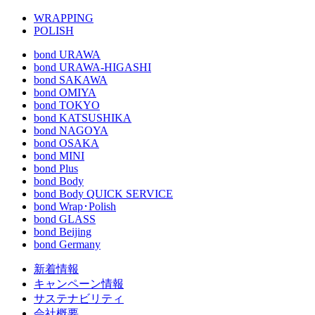
WRAPPING
POLISH
bond URAWA
bond URAWA-HIGASHI
bond SAKAWA
bond OMIYA
bond TOKYO
bond KATSUSHIKA
bond NAGOYA
bond OSAKA
bond MINI
bond Plus
bond Body
bond Body QUICK SERVICE
bond Wrap･Polish
bond GLASS
bond Beijing
bond Germany
新着情報
キャンペーン情報
サステナビリティ
会社概要