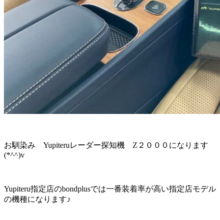
お馴染み Yupiteruレーダー探知機 Z２０００になります
(*^^)v
Yupiteru指定店のbondplusでは一番装着率が高い指定店モデル
の機種になります♪