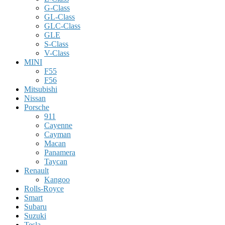
G-Class
GL-Class
GLC-Class
GLE
S-Class
V-Class
MINI
F55
F56
Mitsubishi
Nissan
Porsche
911
Cayenne
Cayman
Macan
Panamera
Taycan
Renault
Kangoo
Rolls-Royce
Smart
Subaru
Suzuki
Tesla