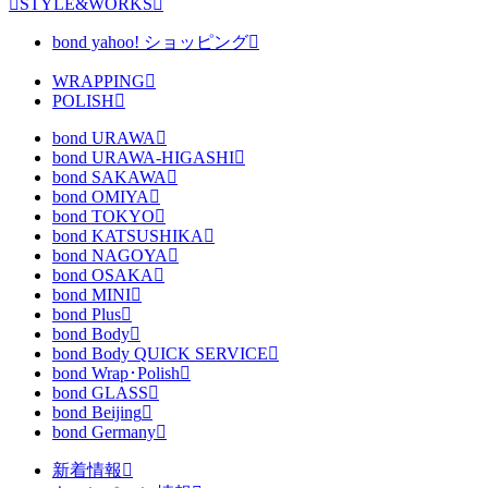
STYLE&WORKS
bond yahoo! ショッピング
WRAPPING
POLISH
bond URAWA
bond URAWA-HIGASHI
bond SAKAWA
bond OMIYA
bond TOKYO
bond KATSUSHIKA
bond NAGOYA
bond OSAKA
bond MINI
bond Plus
bond Body
bond Body QUICK SERVICE
bond Wrap･Polish
bond GLASS
bond Beijing
bond Germany
新着情報