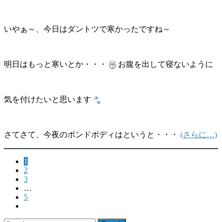
いやぁ～、今日はダントツで寒かったですね～
明日はもっと寒いとか・・・
お腹を出して寝ないように
気を付けたいと思います
さてさて、今夜のボンドボディはというと・・・
(さらに…)
paging-
1
2
3
navigation
…
5