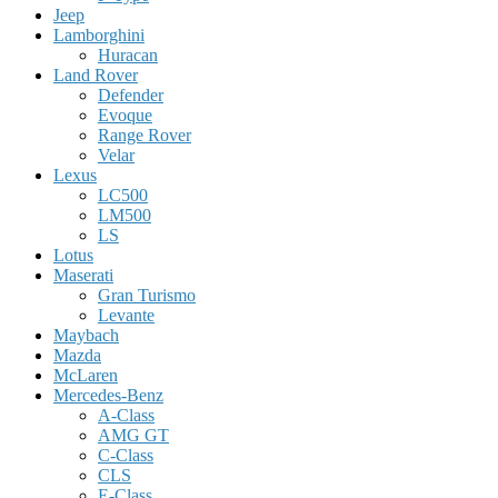
Jeep
Lamborghini
Huracan
Land Rover
Defender
Evoque
Range Rover
Velar
Lexus
LC500
LM500
LS
Lotus
Maserati
Gran Turismo
Levante
Maybach
Mazda
McLaren
Mercedes-Benz
A-Class
AMG GT
C-Class
CLS
E-Class