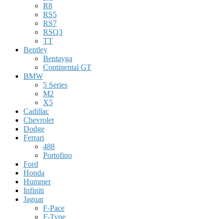
R8
RS5
RS7
RSQ3
TT
Bentley
Bentayga
Continental GT
BMW
5 Series
M2
X5
Cadillac
Chevrolet
Dodge
Ferrari
488
Portofino
Ford
Honda
Hummer
Infiniti
Jaguar
F-Pace
F-Type