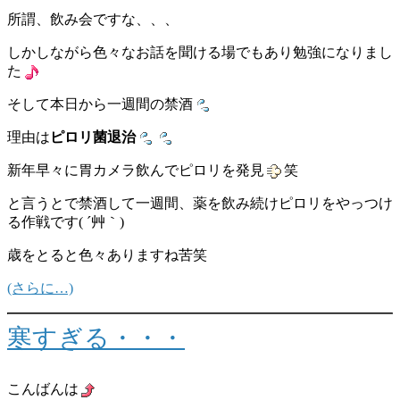
所謂、飲み会ですな、、、
しかしながら色々なお話を聞ける場でもあり勉強になりまし
た
そして本日から一週間の禁酒
理由は
ピロリ菌退治
新年早々に胃カメラ飲んでピロリを発見
笑
と言うとで禁酒して一週間、薬を飲み続けピロリをやっつけ
る作戦です( ´艸｀)
歳をとると色々ありますね苦笑
(さらに…)
寒すぎる・・・
こんばんは