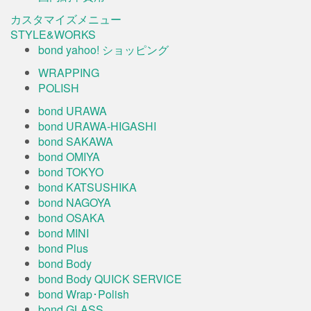
カスタマイズメニュー
STYLE&WORKS
bond yahoo! ショッピング
WRAPPING
POLISH
bond URAWA
bond URAWA-HIGASHI
bond SAKAWA
bond OMIYA
bond TOKYO
bond KATSUSHIKA
bond NAGOYA
bond OSAKA
bond MINI
bond Plus
bond Body
bond Body QUICK SERVICE
bond Wrap･Polish
bond GLASS