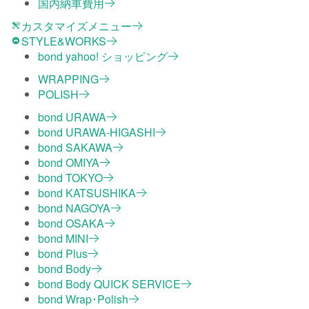
国内納車費用
カスタマイズメニュー
STYLE&WORKS
bond yahoo! ショッピング
WRAPPING
POLISH
bond URAWA
bond URAWA-HIGASHI
bond SAKAWA
bond OMIYA
bond TOKYO
bond KATSUSHIKA
bond NAGOYA
bond OSAKA
bond MINI
bond Plus
bond Body
bond Body QUICK SERVICE
bond Wrap･Polish