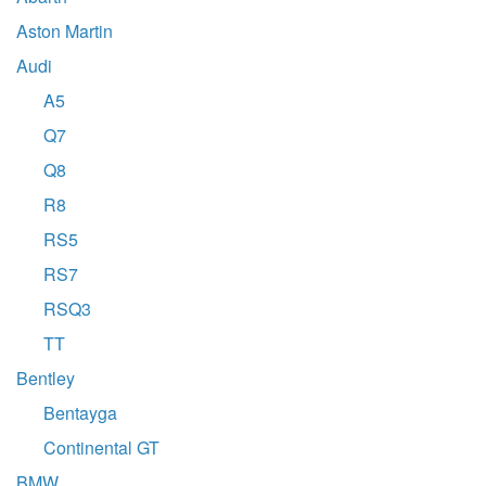
Aston Martin
Audi
A5
Q7
Q8
R8
RS5
RS7
RSQ3
TT
Bentley
Bentayga
Continental GT
BMW