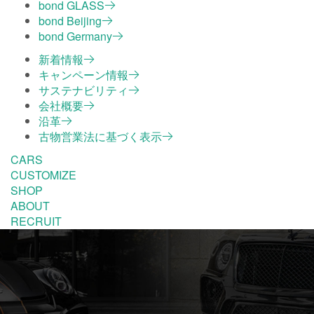
bond GLASS
bond Beijing
bond Germany
新着情報
キャンペーン情報
サステナビリティ
会社概要
沿革
古物営業法に基づく表示
CARS
CUSTOMIZE
SHOP
ABOUT
RECRUIT