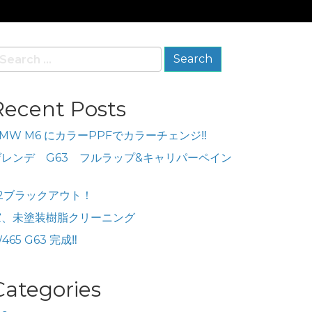
earch
r:
Recent Posts
MW M6 にカラーPPFでカラーチェンジ‼️
ゲレンデ G63 フルラップ&キャリパーペイン
ト
x2ブラックアウト！
窓、未塗装樹脂クリーニング
465 G63 完成‼️
Categories