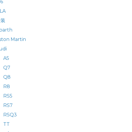
6
LA
塗装
barth
ston Martin
udi
A5
Q7
Q8
R8
RS5
RS7
RSQ3
TT