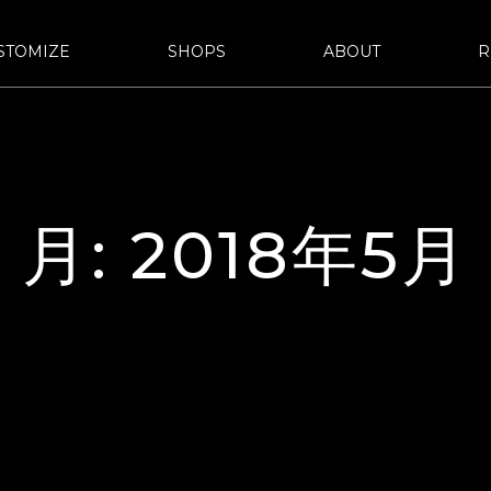
STOMIZE
SHOPS
ABOUT
R
d URAWA-
bond SAKAWA
bond OMIYA
YLE&WORKS
bond車検
サステナビリティ
国内納車費用
会社概要
bond yahoo! ショッピング
沿革
古物営業法に基づ
ASHI
d OSAKA
bond MINI
bond Plus
月:
2018年5月
d GLASS
bond Beijing
bond Germany