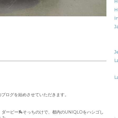
H
H
In
J
J
L
L
のブログを始めさせていただきます。
ダービー🏇そっちのけで、都内のUNIQLOをハシゴし
るみ。