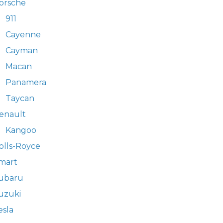
orsche
911
Cayenne
Cayman
Macan
Panamera
Taycan
enault
Kangoo
olls-Royce
mart
ubaru
uzuki
esla