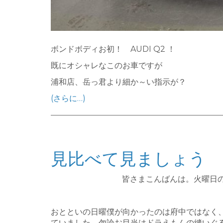
ボンドボディお初！ AUDI Q2 ！
既にオシャレなこのお車ですが
浦和店、岳っ君より細か～い指示が？
(さらに…)
見比べて見ましょう
皆さまこんばんは。火曜日
おとといの日曜僕が向かったのは府中ではなく、
ていました。勿論お目当はドラえもんの縫いぐ