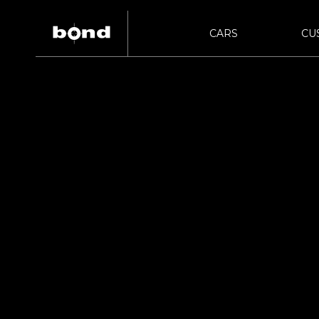
CARS
CU
bon
bond URAWA
在庫情報
カスタマイズメニュー
ST
新着情報
キャンペーン情報
買取査定
HIG
bond NAGOYA
bon
bond Wrap･Polish
bon