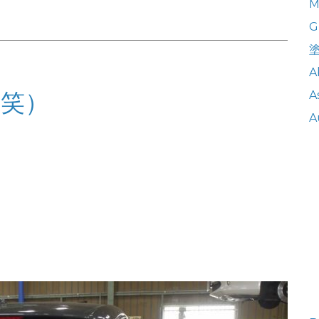
M
G
A
笑）
A
A