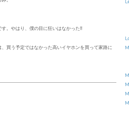
L
す。やはり、僕の目に狂いはなかった‼︎
L
は、買う予定ではなかった高いイヤホンを買って家路に
M
M
M
M
M