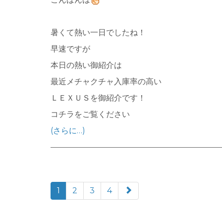
暑くて熱い一日でしたね！
早速ですが
本日の熱い御紹介は
最近メチャクチャ入庫率の高い
ＬＥＸＵＳを御紹介です！
コチラをご覧ください
(さらに…)
paging-
1
2
3
4
navigation