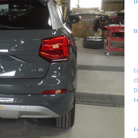
B
C
C
D
F
F