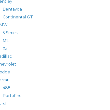
entley
Bentayga
Continental GT
BMW
5 Series
M2
X5
adillac
hevrolet
odge
errari
488
Portofino
ord