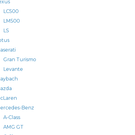
exus
LC500
LM500
LS
otus
aserati
Gran Turismo
Levante
aybach
azda
cLaren
ercedes-Benz
A-Class
AMG GT