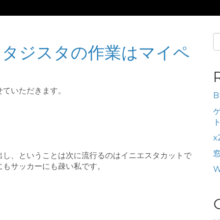
S
ンタジスタの作業はマイペ
fo
せていただきます。
B
出し、ということは次に流行るのはイニエスタカットで
にもサッカーにも疎い私です。
W
…