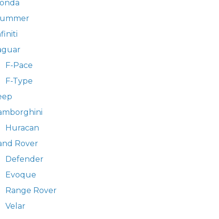
onda
ummer
finiti
aguar
F-Pace
F-Type
eep
amborghini
Huracan
and Rover
Defender
Evoque
Range Rover
Velar