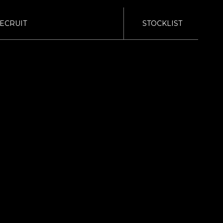
ECRUIT
STOCKLIST
bond TOKYO
bond KATSUSHIKA
く表示
WRAPPING
POLISH
bond Body QUICK
bond Body
SERVICE