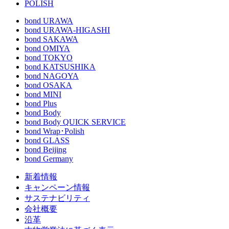
POLISH
bond URAWA
bond URAWA-HIGASHI
bond SAKAWA
bond OMIYA
bond TOKYO
bond KATSUSHIKA
bond NAGOYA
bond OSAKA
bond MINI
bond Plus
bond Body
bond Body QUICK SERVICE
bond Wrap･Polish
bond GLASS
bond Beijing
bond Germany
新着情報
キャンペーン情報
サステナビリティ
会社概要
沿革