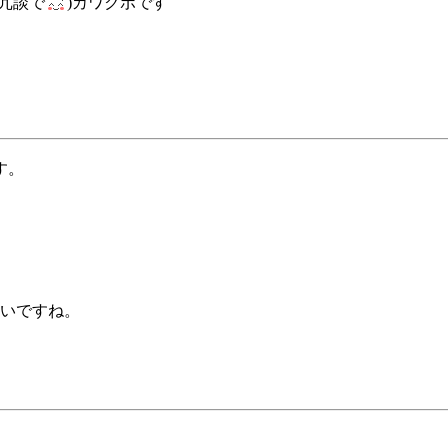
冗談で
)カワクボです
す。
たいですね。