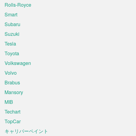
Rolls-Royce
Smart
Subaru
Suzuki
Tesla
Toyota
Volkswagen
Volvo
Brabus
Mansory
MIB
Techart
TopCar
キャリパーペイント