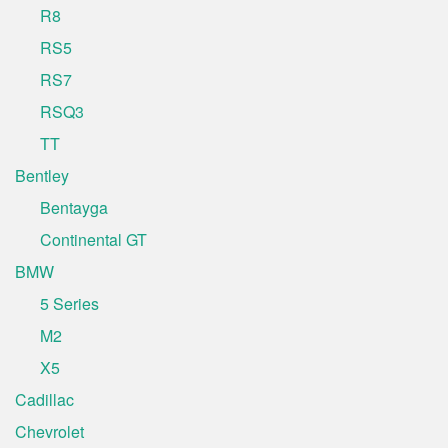
R8
RS5
RS7
RSQ3
TT
Bentley
Bentayga
Continental GT
BMW
5 Series
M2
X5
Cadillac
Chevrolet