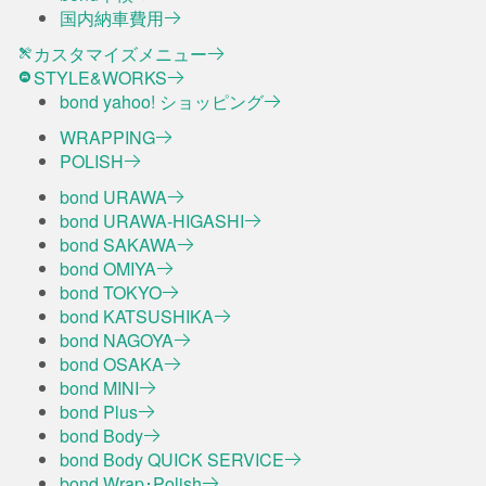
国内納車費用
カスタマイズメニュー
STYLE&WORKS
bond yahoo! ショッピング
WRAPPING
POLISH
bond URAWA
bond URAWA-HIGASHI
bond SAKAWA
bond OMIYA
bond TOKYO
bond KATSUSHIKA
bond NAGOYA
bond OSAKA
bond MINI
bond Plus
bond Body
bond Body QUICK SERVICE
bond Wrap･Polish