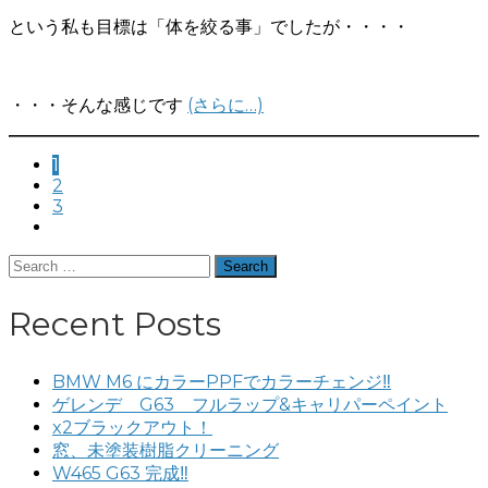
という私も目標は「体を絞る事」でしたが・・・・
・・・そんな感じです
(さらに…)
paging-
1
2
3
navigation
Search
for:
Recent Posts
BMW M6 にカラーPPFでカラーチェンジ‼️
ゲレンデ G63 フルラップ&キャリパーペイント
x2ブラックアウト！
窓、未塗装樹脂クリーニング
W465 G63 完成‼️