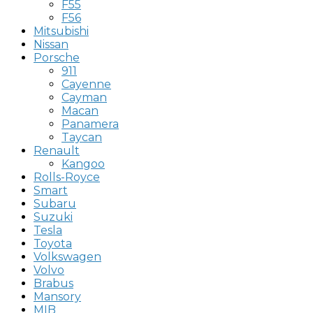
F55
F56
Mitsubishi
Nissan
Porsche
911
Cayenne
Cayman
Macan
Panamera
Taycan
Renault
Kangoo
Rolls-Royce
Smart
Subaru
Suzuki
Tesla
Toyota
Volkswagen
Volvo
Brabus
Mansory
MIB