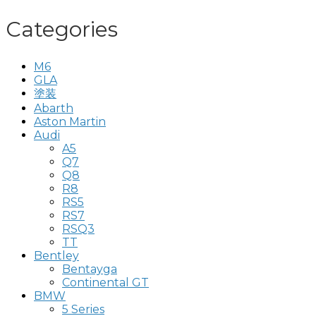
Categories
M6
GLA
塗装
Abarth
Aston Martin
Audi
A5
Q7
Q8
R8
RS5
RS7
RSQ3
TT
Bentley
Bentayga
Continental GT
BMW
5 Series