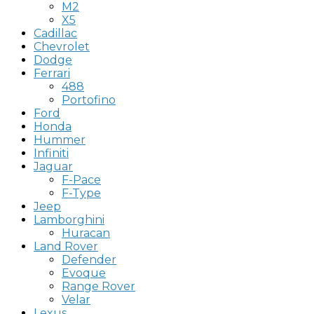
M2
X5
Cadillac
Chevrolet
Dodge
Ferrari
488
Portofino
Ford
Honda
Hummer
Infiniti
Jaguar
F-Pace
F-Type
Jeep
Lamborghini
Huracan
Land Rover
Defender
Evoque
Range Rover
Velar
Lexus