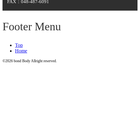
FAX：048-487-6091
Footer Menu
Top
Home
©2026 bond Body Allright reserved.