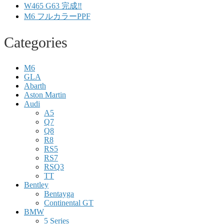
W465 G63 完成‼️
M6 フルカラーPPF
Categories
M6
GLA
Abarth
Aston Martin
Audi
A5
Q7
Q8
R8
RS5
RS7
RSQ3
TT
Bentley
Bentayga
Continental GT
BMW
5 Series