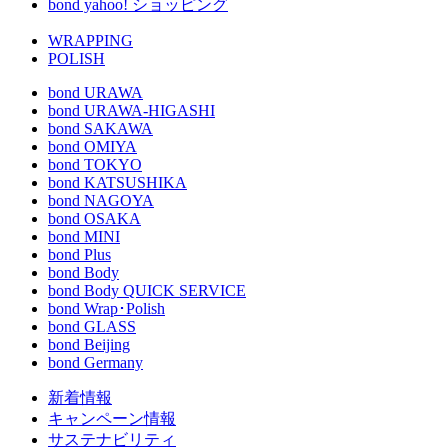
bond yahoo! ショッピング
WRAPPING
POLISH
bond URAWA
bond URAWA-HIGASHI
bond SAKAWA
bond OMIYA
bond TOKYO
bond KATSUSHIKA
bond NAGOYA
bond OSAKA
bond MINI
bond Plus
bond Body
bond Body QUICK SERVICE
bond Wrap･Polish
bond GLASS
bond Beijing
bond Germany
新着情報
キャンペーン情報
サステナビリティ