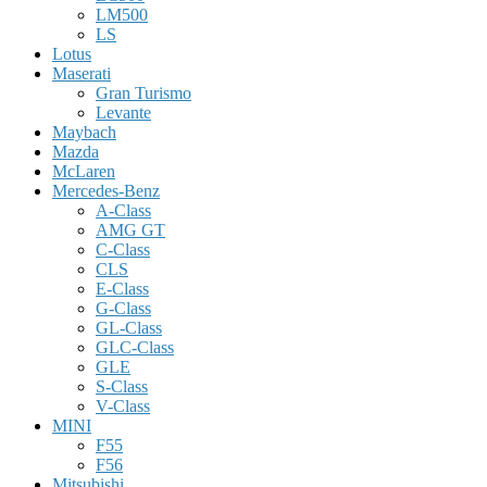
LM500
LS
Lotus
Maserati
Gran Turismo
Levante
Maybach
Mazda
McLaren
Mercedes-Benz
A-Class
AMG GT
C-Class
CLS
E-Class
G-Class
GL-Class
GLC-Class
GLE
S-Class
V-Class
MINI
F55
F56
Mitsubishi