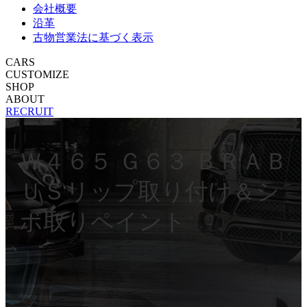
会社概要
沿革
古物営業法に基づく表示
CARS
CUSTOMIZE
SHOP
ABOUT
RECRUIT
Ｗ４６５ Ｇ６３ ＢＲＡＢ
ＵＳリップ取り付け＆シ
ボ取りペイント