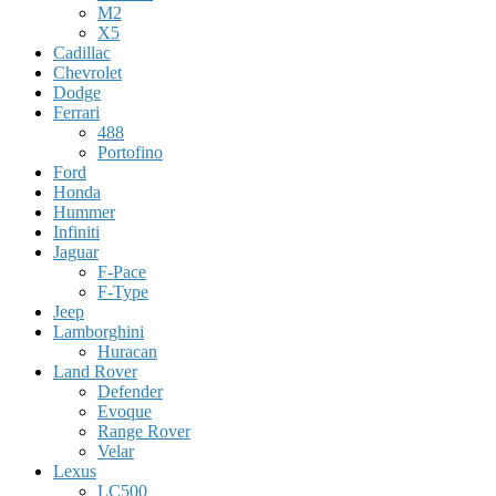
M2
X5
Cadillac
Chevrolet
Dodge
Ferrari
488
Portofino
Ford
Honda
Hummer
Infiniti
Jaguar
F-Pace
F-Type
Jeep
Lamborghini
Huracan
Land Rover
Defender
Evoque
Range Rover
Velar
Lexus
LC500