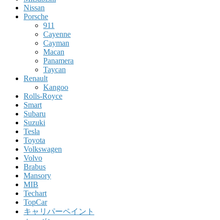
Nissan
Porsche
911
Cayenne
Cayman
Macan
Panamera
Taycan
Renault
Kangoo
Rolls-Royce
Smart
Subaru
Suzuki
Tesla
Toyota
Volkswagen
Volvo
Brabus
Mansory
MIB
Techart
TopCar
キャリパーペイント