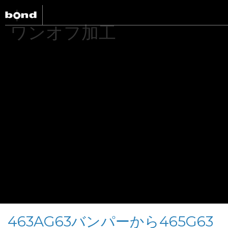
ワンオフ加工
C
463AG63バンパーから465G63