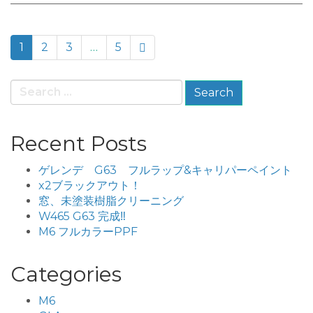
paging-
1
2
3
…
5
navigation
Search
for:
Recent Posts
ゲレンデ G63 フルラップ&キャリパーペイント
x2ブラックアウト！
窓、未塗装樹脂クリーニング
W465 G63 完成‼️
M6 フルカラーPPF
Categories
M6