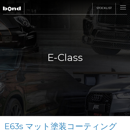
STOCKLIST
CARS
CUSTOMIZE
E-Class
SHOP
ABOUT
RECRUIT
E63s マット塗装コーティング