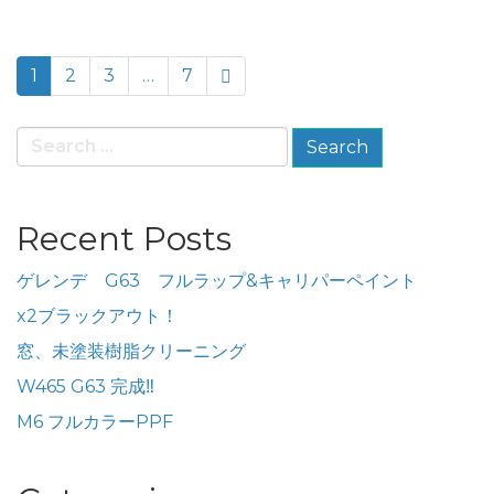
paging-
1
2
3
…
7
navigation
Search
for:
Recent Posts
ゲレンデ G63 フルラップ&キャリパーペイント
x2ブラックアウト！
窓、未塗装樹脂クリーニング
W465 G63 完成‼️
M6 フルカラーPPF