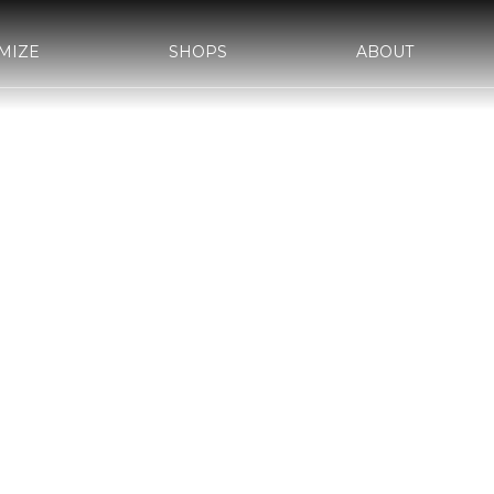
MIZE
SHOPS
ABOUT
AWA-
bond SAKAWA
bond OMIYA
YLE&WORKS
d車検
サステナビリティ
国内納車費用
会社概要
bond yahoo! ショッピング
沿革
古物営業法に基づく表示
WRAPPIN
AKA
bond MINI
bond Plus
ASS
bond Beijing
bond Germany