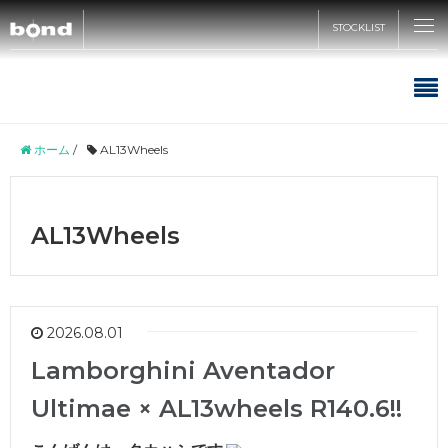
STOCKLIST
CARS
ホーム
/
AL13Wheels
CUSTOMIZE
在庫情報
AL13Wheels
SHOP
買取査定
カスタマイズメニュー
bond車検
bond URAWA
STYLE&WORKS
ABOUT
2026.08.01
国内納車費用
bond URAWA-HIGASHI
Lamborghini Aventador
新着情報
bond yahoo! ショッピング
Ultimae × AL13wheels R140.6!!
RECRUIT
bond SAKAWA
キャンペーン情報