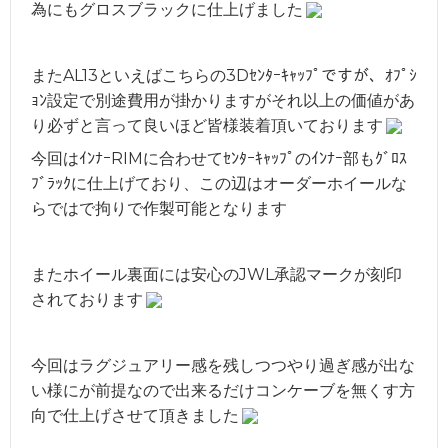
為にもグロスブラックに仕上げました
またAL13といえばこちらの3Dｾﾝﾀｰｷｬｯﾌﾟですが、ｵﾌﾟｼ
ｮﾝ設定で別途費用が掛かりますがそれ以上の価値があ
り必ずと言って良いほど皆様装着頂いております
今回はｲﾝﾅｰRIMに合わせてｾﾝﾀｰｷｬｯﾌﾟのｲﾝﾅｰ部もｸﾞﾛｽ
ﾌﾞﾗｯｸに仕上げており、この辺はオーダーホイールな
らではで拘りで作製可能となります
またホイール裏面には安心のJWL承認マークが刻印
されております
今回はラグジュアリー感を残しつつやり過ぎ感が出な
い様にが前提なので出来るだけコンケーブを無くす方
向で仕上げさせて頂きました