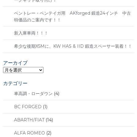
ベントレー・ベンテイガ用 AKforged 鍛造24インチ 中古
特価品のご案内です！！
新入庫車両！！！
希少な後期X5Mに、KW HAS & IID 鍛造スペーサー装着！！
アーカイブ
ア
ー
カ
カテゴリー
イ
車高調・ローダウン
(4)
ブ
BC FORGED
(1)
ABARTH/FIAT
(14)
ALFA ROMEO
(2)