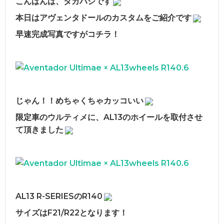
こんばんは、タカハシです
bond OMIYA
WRAPPING
本日はアヴェンタドールのカスタムをご紹介です
サステナビリティ
bond TOKYO
早速完成写真ですがコチラ！
POLISH
会社概要
bond KATSUSHIKA
沿革
bond NAGOYA
古物営業法に基づく表示
bond OSAKA
じゃん！！めちゃくちゃカッコいい
bond MINI
限定車のウルティメに、AL13のホイールを取付させ
て頂きました
bond Plus
bond Body
bond Body QUICK SERVICE
AL13 R-SERIESのR140
bond Wrap･Polish
サイズはF21/R22となります！
bond GLASS