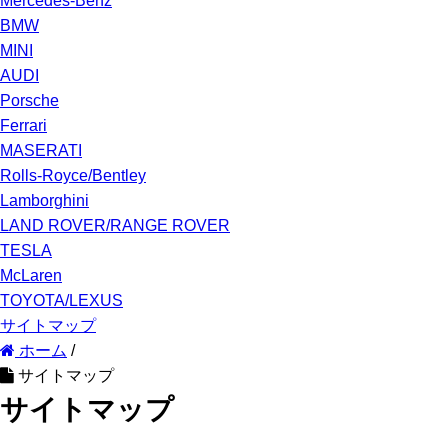
Mercedes-Benz
BMW
MINI
AUDI
Porsche
Ferrari
MASERATI
Rolls-Royce/Bentley
Lamborghini
LAND ROVER/RANGE ROVER
TESLA
McLaren
TOYOTA/LEXUS
サイトマップ
ホーム
/
サイトマップ
サイトマップ