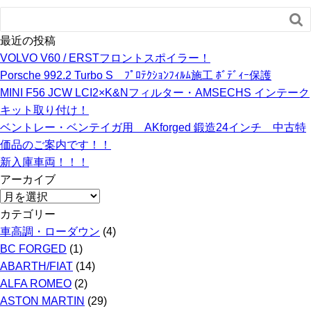

最近の投稿
VOLVO V60 / ERSTフロントスポイラー！
Porsche 992.2 Turbo S ﾌﾟﾛﾃｸｼｮﾝﾌｨﾙﾑ施工 ﾎﾞﾃﾞｨｰ保護
MINI F56 JCW LCI2×K&Nフィルター・AMSECHS インテーク
キット取り付け！
ベントレー・ベンテイガ用 AKforged 鍛造24インチ 中古特
価品のご案内です！！
新入庫車両！！！
アーカイブ
ア
ー
カテゴリー
カ
車高調・ローダウン
(4)
イ
BC FORGED
(1)
ブ
ABARTH/FIAT
(14)
ALFA ROMEO
(2)
ASTON MARTIN
(29)