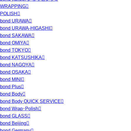
WRAPPING
POLISH
bond URAWA
bond URAWA-HIGASHI
bond SAKAWA
bond OMIYA
bond TOKYO
bond KATSUSHIKA
bond NAGOYA
bond OSAKA
bond MINI
bond Plus
bond Body
bond Body QUICK SERVICE
bond Wrap･Polish
bond GLASS
bond Beijing
bond Germany