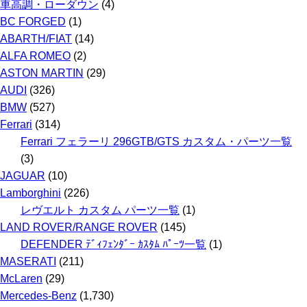
カ
車高調・ローダウン
(4)
イ
BC FORGED
(1)
ブ
ABARTH/FIAT
(14)
ALFA ROMEO
(2)
ASTON MARTIN
(29)
AUDI
(326)
BMW
(527)
Ferrari
(314)
Ferrari フェラーリ 296GTB/GTS カスタム・パーツ一覧
(3)
JAGUAR
(10)
Lamborghini
(226)
レヴエルト カスタム パーツ一覧
(1)
LAND ROVER/RANGE ROVER
(145)
DEFENDER ﾃﾞｨﾌｪﾝﾀﾞｰ ｶｽﾀﾑ ﾊﾟｰﾂ一覧
(1)
MASERATI
(211)
McLaren
(29)
Mercedes-Benz
(1,730)