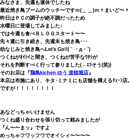
みなさま、先週も連休でしたね
最近焼き鳥ブームのウッチ〜ですｍ(＿ ＿)ｍ〃まいど〜〃
昨日はＰＣの調子が絶不調だったため
水曜日に登場してみました♪
では今週も食べＢＬＯＧスタート〜〜
先々週に引き続き、先週末も焼き鳥･･･
幼なじみと焼き鳥へLet’s Go!!(｀・д・´)
つくねがｵｲｼｲと聞き、つくねが苦手なﾜﾀｼが
それを判断すべく行って参りました(←ｴﾗそう(笑))
そのお店は『
鶏鳥kichen ゆう 道頓堀店
』
本店は布施にあり、キタ･ミナミにも店舗を構えるﾁｪｰﾝ店。
ですが！！！！！！！！
あなどっちゃいけません
つくね盛り合わせを張り切って頼みましたが
『ん〜〜まッ』ですよ
めっちゃフワッフワでオイシィ〜〜〜〜