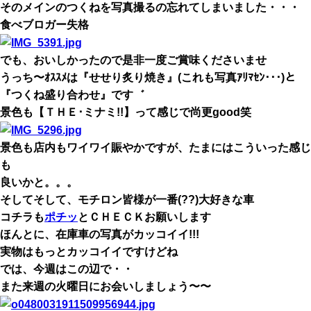
そのメインのつくねを写真撮るの忘れてしまいました・・・
食べブロガー失格
でも、おいしかったので是非一度ご賞味くださいませ
うっち〜ｵｽｽﾒは『せせり炙り焼き』(これも写真ｱﾘﾏｾﾝ･･･)と
『つくね盛り合わせ』です゛
景色も【ＴＨＥ･ミナミ!!】って感じで尚更good笑
景色も店内もワイワイ賑やかですが、たまにはこういった感じ
も
良いかと。。。
そしてそして、モチロン皆様が一番(??)大好きな車
コチラも
ポチッ
とＣＨＥＣＫお願いします
ほんとに、在庫車の写真がカッコイイ!!!
実物はもっとカッコイイですけどね
では、今週はこの辺で・・
また来週の火曜日にお会いしましょう〜〜