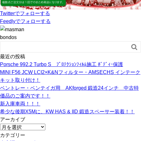
Twitter
でフォローする
Feedly
でフォローする
bondos

最近の投稿
Porsche 992.2 Turbo S ﾌﾟﾛﾃｸｼｮﾝﾌｨﾙﾑ施工 ﾎﾞﾃﾞｨｰ保護
MINI F56 JCW LCI2×K&Nフィルター・AMSECHS インテーク
キット取り付け！
ベントレー・ベンテイガ用 AKforged 鍛造24インチ 中古特
価品のご案内です！！
新入庫車両！！！
希少な後期X5Mに、KW HAS & IID 鍛造スペーサー装着！！
アーカイブ
ア
ー
カテゴリー