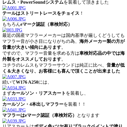
レムス・PowerSoundシステム
を装着して頂きました
テールはストリートレースをチョイス
！
もちろん
eマーク認証（車検対応）
最近の国産マフラーメーカーは国内基準が厳しくどうしても
マフラー音が小さ目になりがちの為、
海外メーカー製の方が
音量が大きい傾向にあります
。
ですので、マフラー音量を求める方は
車検対応品の中では海
外製をオススメしております
。
コチラのレムスもマフラーサウンドは純正に比べ、
音量が低
く＆大きくなり、お客様にも喜んで頂くことが出来ました
続いて
W176 A250
には、
まず
カールソン・リアスカート
を装着し、
カールソン・4本出しマフラー
を装着！！
マフラーはeマーク認証（車検対応）
となります
リアスカートは
ボディ色×ツヤ有りブラックペイントで塗り