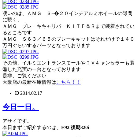
凄いのは、ＡＭＧ Ｓ−�２０インチアルミホイールの隙間
に覗く、
ＡＭＧ ブレーキキャリパーＫＩＴＦ＆Ｒまで装着されてい
るところです
ＡＭＧ Ｓ６３／６５のブレーキキットはそれだけで１４０
万円ぐらいするパーツとなっております
その他、イルミエントランスモールやＴＶキャンセラーも装
備した充実の一台となっております
是非、ご覧ください
大阪店の最新在庫情報は
こちら！！
2014.02.17
今日一日。
アサイです。
本日まずご紹介するのは、
E92 後期320i