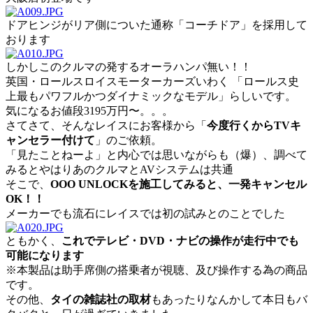
ドアヒンジがリア側についた通称「コーチドア」を採用して
おります
しかしこのクルマの発するオーラハンパ無い！！
英国・ロールスロイスモーターカーズいわく 「ロールス史
上最もパワフルかつダイナミックなモデル」らしいです。
気になるお値段3195万円〜。。。
さてさて、そんなレイスにお客様から「
今度行くからTVキ
ャンセラー付けて
」のご依頼。
「見たことねーよ」と内心では思いながらも（爆）、調べて
みるとやはりあのクルマとAVシステムは共通
そこで、
OOO UNLOCKを施工してみると、一発キャンセル
OK！！
メーカーでも流石にレイスでは初の試みとのことでした
ともかく、
これでテレビ・DVD・ナビの操作が走行中でも
可能になります
※本製品は助手席側の搭乗者が視聴、及び操作する為の商品
です。
その他、
タイの雑誌社の取材
もあったりなんかして本日もバ