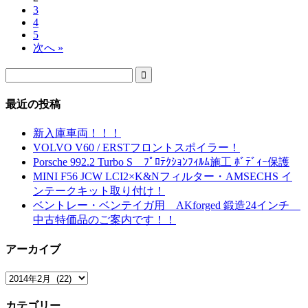
3
4
5
次へ »

最近の投稿
新入庫車両！！！
VOLVO V60 / ERSTフロントスポイラー！
Porsche 992.2 Turbo S ﾌﾟﾛﾃｸｼｮﾝﾌｨﾙﾑ施工 ﾎﾞﾃﾞｨｰ保護
MINI F56 JCW LCI2×K&Nフィルター・AMSECHS イ
ンテークキット取り付け！
ベントレー・ベンテイガ用 AKforged 鍛造24インチ
中古特価品のご案内です！！
アーカイブ
ア
ー
カテゴリー
カ