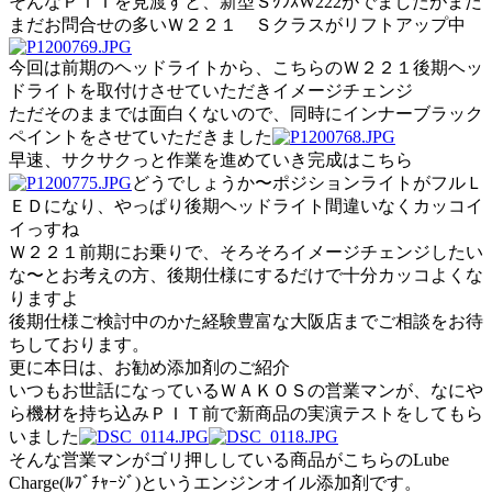
そんなＰＩＴを見渡すと、新型ＳｸﾗｽW222がでましたがまだ
まだお問合せの多いＷ２２１ Ｓクラスがリフトアップ中
今回は前期のヘッドライトから、こちらのＷ２２１後期ヘッ
ドライトを取付けさせていただきイメージチェンジ
ただそのままでは面白くないので、同時にインナーブラック
ペイントをさせていただきました
早速、サクサクっと作業を進めていき完成はこちら
どうでしょうか〜ポジションライトがフルＬ
ＥＤになり、やっぱり後期ヘッドライト間違いなくカッコイ
イっすね
Ｗ２２１前期にお乗りで、そろそろイメージチェンジしたい
な〜とお考えの方、後期仕様にするだけで十分カッコよくな
りますよ
後期仕様ご検討中のかた経験豊富な大阪店までご相談をお待
ちしております。
更に本日は、お勧め添加剤のご紹介
いつもお世話になっているＷＡＫＯＳの営業マンが、なにや
ら機材を持ち込みＰＩＴ前で新商品の実演テストをしてもら
いました
そんな営業マンがゴリ押ししている商品がこちらのLube
Charge(ﾙﾌﾞﾁｬｰｼﾞ)というエンジンオイル添加剤です。