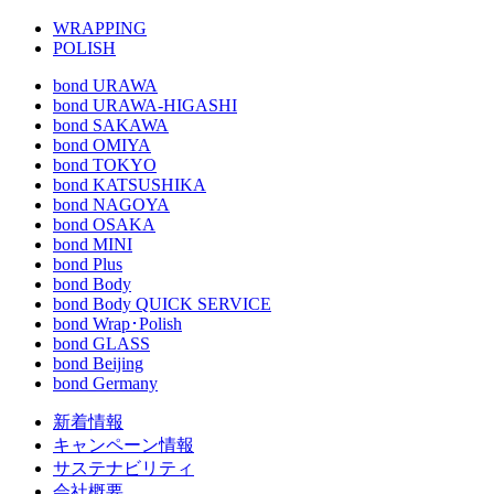
WRAPPING
POLISH
bond URAWA
bond URAWA-HIGASHI
bond SAKAWA
bond OMIYA
bond TOKYO
bond KATSUSHIKA
bond NAGOYA
bond OSAKA
bond MINI
bond Plus
bond Body
bond Body QUICK SERVICE
bond Wrap･Polish
bond GLASS
bond Beijing
bond Germany
新着情報
キャンペーン情報
サステナビリティ
会社概要