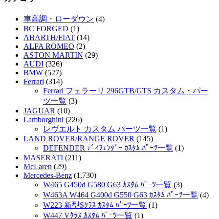
イ
車高調・ローダウン
(4)
ブ
BC FORGED
(1)
ABARTH/FIAT
(14)
ALFA ROMEO
(2)
ASTON MARTIN
(29)
AUDI
(326)
BMW
(527)
Ferrari
(314)
Ferrari フェラーリ 296GTB/GTS カスタム・パー
ツ一覧
(3)
JAGUAR
(10)
Lamborghini
(226)
レヴエルト カスタム パーツ一覧
(1)
LAND ROVER/RANGE ROVER
(145)
DEFENDER ﾃﾞｨﾌｪﾝﾀﾞｰ ｶｽﾀﾑ ﾊﾟｰﾂ一覧
(1)
MASERATI
(211)
McLaren
(29)
Mercedes-Benz
(1,730)
W465 G450d G580 G63 ｶｽﾀﾑ ﾊﾟｰﾂ一覧
(3)
W463A W464 G400d G550 G63 ｶｽﾀﾑ ﾊﾟｰﾂ一覧
(4)
W223 新型Sｸﾗｽ ｶｽﾀﾑ ﾊﾟｰﾂ一覧
(1)
W447 Vｸﾗｽ ｶｽﾀﾑ ﾊﾟｰﾂ一覧
(1)