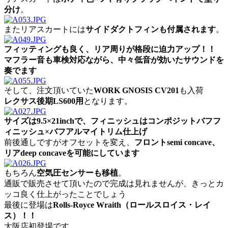
分け
。
またリアスカートには
サイドダクトフィンも付属されます
。
フィッティングも良く、リア周りが格段に迫力アップ！！
マフラー音も車検対応ながら、中々低音が効いたサウンドを
奏でます
そして、注文頂いていた
WORK GNOSIS CV201
も入荷
レクサス後期LS600用
となります。
サイズは9.5×21inchで、フィニッシュはコンポジットバフフ
ィニッシュ×バフアルマイトリム仕上げ
前後通しですがオフセットを変え、
フロントsemi concave、
リアdeep concaveを可能にしています
もちろん
空気圧センサーも移植
。
通販で販売させて頂いたので完成は見れませんが、きっとカ
ッコ良く仕上がったことでしょう
最後に登場は
Rolls-Royce Wraith（ロールスロイス・レイ
ス）！！
大阪店初登場です