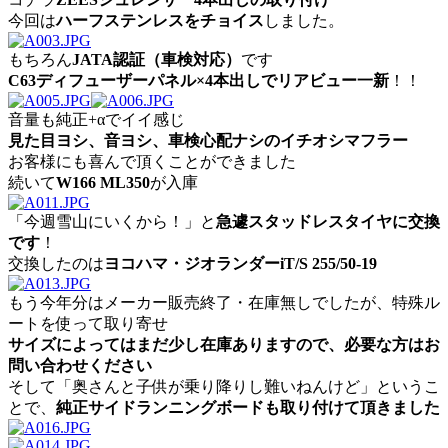
今回は
ハーフステンレスをチョイス
しました。
もちろん
JATA認証（車検対応）
です
C63ディフューザーパネル×4本出しでリアビュー一新
！！
音量も純正+αでイイ感じ
見た目ヨシ、音ヨシ、車検心配ナシのイチオシマフラー
お客様にも喜んで頂くことができました
続いて
W166 ML350
が入庫
「今週雪山にいくから！」と
急遽スタッドレスタイヤに交換
です
！
交換したのは
ヨコハマ・ジオランダーiT/S 255/50-19
もう今年分はメーカー販売終了・在庫無しでしたが、特殊ル
ートを使って取り寄せ
サイズによってはまだ少し在庫ありますので、必要な方はお
問い合わせください
そして「奥さんと子供が乗り降りし難いねんけど」というこ
とで、
純正サイドランニングボードも取り付けて頂きました