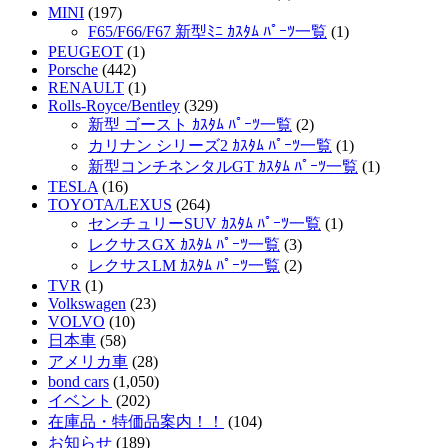
MINI
(197)
F65/F66/F67 新型ﾐﾆ ｶｽﾀﾑ ﾊﾟｰﾂ一覧
(1)
PEUGEOT
(1)
Porsche
(442)
RENAULT
(1)
Rolls-Royce/Bentley
(329)
新型 ゴースト ｶｽﾀﾑ ﾊﾟｰﾂ一覧
(2)
カリナン シリーズ2 ｶｽﾀﾑ ﾊﾟｰﾂ一覧
(1)
新型コンチネンタルGT ｶｽﾀﾑ ﾊﾟｰﾂ一覧
(1)
TESLA
(16)
TOYOTA/LEXUS
(264)
センチュリーSUV ｶｽﾀﾑ ﾊﾟｰﾂ一覧
(1)
レクサスGX ｶｽﾀﾑ ﾊﾟｰﾂ一覧
(3)
レクサスLM ｶｽﾀﾑ ﾊﾟｰﾂ一覧
(2)
TVR
(1)
Volkswagen
(23)
VOLVO
(10)
日本車
(58)
アメリカ車
(28)
bond cars
(1,050)
イベント
(202)
在庫品・特価品案内！！
(104)
お知らせ
(189)