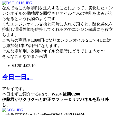
なんでもこの添加剤を注入することによって、劣化したエン
ジンオイルの動粘度を回復させオイル本来の性能をよみがえ
らせるという代物のようです
またエンジンオイル交換と同時に入れて頂くと、酸化劣化を
抑制し潤滑性能を維持してくれるのでエンジン保護にも役立
ちます。
こちらの商品￥1,890円になりエンジンオイル２L〜４Lに対
し添加剤1本の割合になります。
そんな添加剤、次回のオイル交換時にどうでしょうか〜
そんなこんなでまた来週
2014.02.19
今日一日。
アサイです。
本日まずご紹介するのは、
W204 後期C200
伊藤君がサクサクっと純正マフラー＆リアパネルを取り外
し
、
コチラ
ZEESシュレンザー4本出しの取り付け