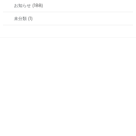
お知らせ
(188)
未分類
(1)
bond Group Official Site
Mercedes-Benz
BMW
MINI
AUDI
Porsche
Ferrari
MASERATI
Rolls-Royce/Bentley
Lamborghini