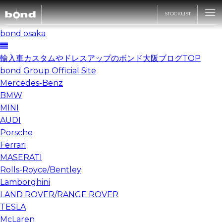
STOCKLIST
bond osaka
CARS
輸入車カスタムやドレスアップのボンド大阪ブログTOP
bond Group Official Site
Mercedes-Benz
CUSTOMIZE
BMW
MINI
AUDI
SHOP
Porsche
Ferrari
MASERATI
ABOUT
Rolls-Royce/Bentley
Lamborghini
LAND ROVER/RANGE ROVER
RECRUIT
TESLA
McLaren