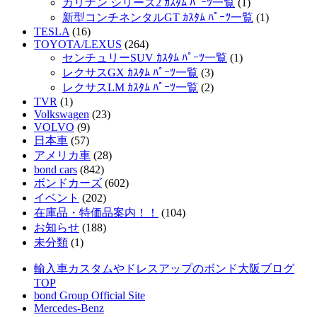
カリナン シリーズ2 ｶｽﾀﾑ ﾊﾟｰﾂ一覧
(1)
新型コンチネンタルGT ｶｽﾀﾑ ﾊﾟｰﾂ一覧
(1)
TESLA
(16)
TOYOTA/LEXUS
(264)
センチュリーSUV ｶｽﾀﾑ ﾊﾟｰﾂ一覧
(1)
レクサスGX ｶｽﾀﾑ ﾊﾟｰﾂ一覧
(3)
レクサスLM ｶｽﾀﾑ ﾊﾟｰﾂ一覧
(2)
TVR
(1)
Volkswagen
(23)
VOLVO
(9)
日本車
(57)
アメリカ車
(28)
bond cars
(842)
ボンドカーズ
(602)
イベント
(202)
在庫品・特価品案内！！
(104)
お知らせ
(188)
未分類
(1)
輸入車カスタムやドレスアップのボンド大阪ブログ
TOP
bond Group Official Site
Mercedes-Benz