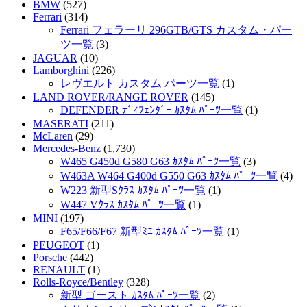
BMW
(527)
Ferrari
(314)
Ferrari フェラーリ 296GTB/GTS カスタム・パー
ツ一覧
(3)
JAGUAR
(10)
Lamborghini
(226)
レヴエルト カスタム パーツ一覧
(1)
LAND ROVER/RANGE ROVER
(145)
DEFENDER ﾃﾞｨﾌｪﾝﾀﾞｰ ｶｽﾀﾑ ﾊﾟｰﾂ一覧
(1)
MASERATI
(211)
McLaren
(29)
Mercedes-Benz
(1,730)
W465 G450d G580 G63 ｶｽﾀﾑ ﾊﾟｰﾂ一覧
(3)
W463A W464 G400d G550 G63 ｶｽﾀﾑ ﾊﾟｰﾂ一覧
(4)
W223 新型Sｸﾗｽ ｶｽﾀﾑ ﾊﾟｰﾂ一覧
(1)
W447 Vｸﾗｽ ｶｽﾀﾑ ﾊﾟｰﾂ一覧
(1)
MINI
(197)
F65/F66/F67 新型ﾐﾆ ｶｽﾀﾑ ﾊﾟｰﾂ一覧
(1)
PEUGEOT
(1)
Porsche
(442)
RENAULT
(1)
Rolls-Royce/Bentley
(328)
新型 ゴースト ｶｽﾀﾑ ﾊﾟｰﾂ一覧
(2)