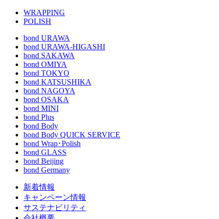
WRAPPING
POLISH
bond URAWA
bond URAWA-HIGASHI
bond SAKAWA
bond OMIYA
bond TOKYO
bond KATSUSHIKA
bond NAGOYA
bond OSAKA
bond MINI
bond Plus
bond Body
bond Body QUICK SERVICE
bond Wrap･Polish
bond GLASS
bond Beijing
bond Germany
新着情報
キャンペーン情報
サステナビリティ
会社概要