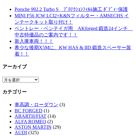
Porsche 992.2 Turbo S ﾌﾟﾛﾃｸｼｮﾝﾌｨﾙﾑ施工 ﾎﾞﾃﾞｨｰ保護
MINI F56 JCW LCI2×K&Nフィルター・AMSECHS イ
ンテークキット取り付け！
ベントレー・ベンテイガ用 AKforged 鍛造24インチ
中古特価品のご案内です！！
新入庫車両！！！
希少な後期X5Mに、KW HAS & IID 鍛造スペーサー装
着！！
アーカイブ
ア
ー
カテゴリー
カ
イ
車高調・ローダウン
(3)
ブ
BC FORGED
(1)
ABARTH/FIAT
(14)
ALFA ROMEO
(2)
ASTON MARTIN
(29)
AUDI
(325)