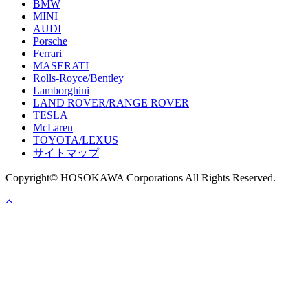
BMW
MINI
AUDI
Porsche
Ferrari
MASERATI
Rolls-Royce/Bentley
Lamborghini
LAND ROVER/RANGE ROVER
TESLA
McLaren
TOYOTA/LEXUS
サイトマップ
Copyright© HOSOKAWA Corporations All Rights Reserved.