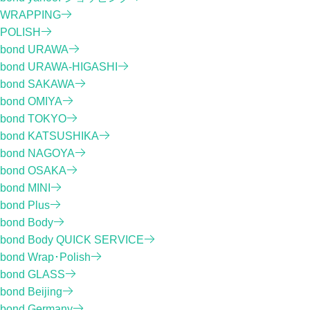
WRAPPING
POLISH
bond URAWA
bond URAWA-HIGASHI
bond SAKAWA
bond OMIYA
bond TOKYO
bond KATSUSHIKA
bond NAGOYA
bond OSAKA
bond MINI
bond Plus
bond Body
bond Body QUICK SERVICE
bond Wrap･Polish
bond GLASS
bond Beijing
bond Germany