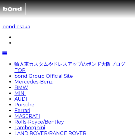
bond osaka
輸入車カスタムやドレスアップのボンド大阪ブログ
TOP
bond Group Official Site
Mercedes-Benz
BMW
MINI
AUDI
Porsche
Ferrari
MASERATI
Rolls-Royce/Bentley
Lamborghini
LAND ROVER/RANGE ROVER