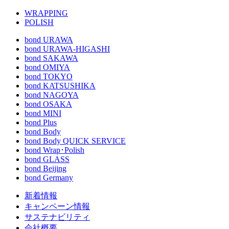
WRAPPING
POLISH
bond URAWA
bond URAWA-HIGASHI
bond SAKAWA
bond OMIYA
bond TOKYO
bond KATSUSHIKA
bond NAGOYA
bond OSAKA
bond MINI
bond Plus
bond Body
bond Body QUICK SERVICE
bond Wrap･Polish
bond GLASS
bond Beijing
bond Germany
新着情報
キャンペーン情報
サステナビリティ
会社概要