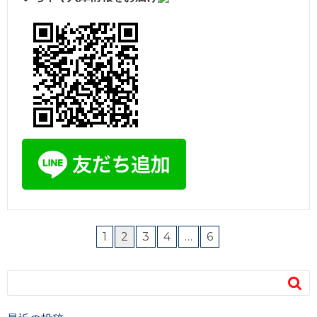
1
2
3
4
…
6
