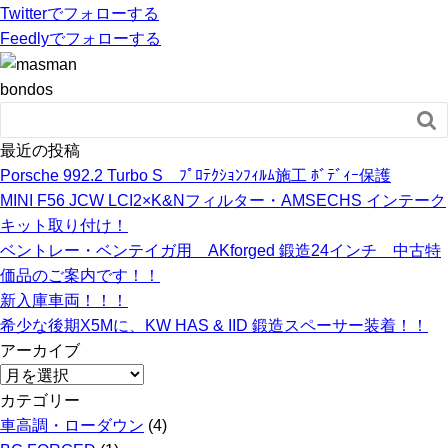
Twitter
でフォローする
Feedly
でフォローする
bondos

最近の投稿
Porsche 992.2 Turbo S ﾌﾟﾛﾃｸｼｮﾝﾌｨﾙﾑ施工 ﾎﾞﾃﾞｨｰ保護
MINI F56 JCW LCI2×K&Nフィルター・AMSECHS インテーク
キット取り付け！
ベントレー・ベンテイガ用 AKforged 鍛造24インチ 中古特
価品のご案内です！！
新入庫車両！！！
希少な後期X5Mに、KW HAS & IID 鍛造スペーサー装着！！
アーカイブ
ア
ー
カテゴリー
カ
車高調・ローダウン
(4)