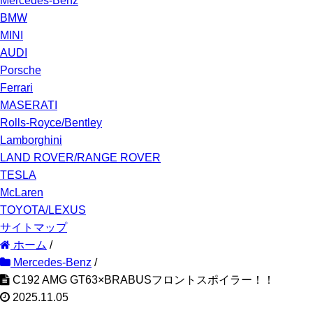
Mercedes-Benz
BMW
MINI
AUDI
Porsche
Ferrari
MASERATI
Rolls-Royce/Bentley
Lamborghini
LAND ROVER/RANGE ROVER
TESLA
McLaren
TOYOTA/LEXUS
サイトマップ
ホーム
/
Mercedes-Benz
/
C192 AMG GT63×BRABUSフロントスポイラー！！
2025.11.05