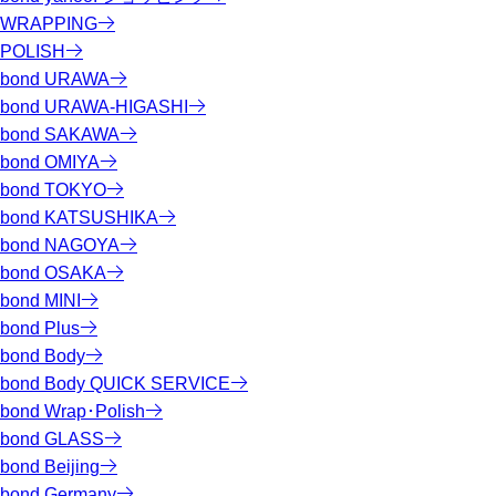
WRAPPING
POLISH
bond URAWA
bond URAWA-HIGASHI
bond SAKAWA
bond OMIYA
bond TOKYO
bond KATSUSHIKA
bond NAGOYA
bond OSAKA
bond MINI
bond Plus
bond Body
bond Body QUICK SERVICE
bond Wrap･Polish
bond GLASS
bond Beijing
bond Germany