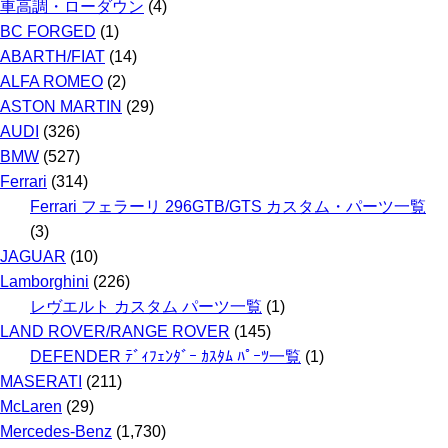
カ
車高調・ローダウン
(4)
イ
BC FORGED
(1)
ブ
ABARTH/FIAT
(14)
ALFA ROMEO
(2)
ASTON MARTIN
(29)
AUDI
(326)
BMW
(527)
Ferrari
(314)
Ferrari フェラーリ 296GTB/GTS カスタム・パーツ一覧
(3)
JAGUAR
(10)
Lamborghini
(226)
レヴエルト カスタム パーツ一覧
(1)
LAND ROVER/RANGE ROVER
(145)
DEFENDER ﾃﾞｨﾌｪﾝﾀﾞｰ ｶｽﾀﾑ ﾊﾟｰﾂ一覧
(1)
MASERATI
(211)
McLaren
(29)
Mercedes-Benz
(1,730)