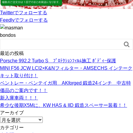
Twitter
でフォローする
Feedly
でフォローする
bondos

最近の投稿
Porsche 992.2 Turbo S ﾌﾟﾛﾃｸｼｮﾝﾌｨﾙﾑ施工 ﾎﾞﾃﾞｨｰ保護
MINI F56 JCW LCI2×K&Nフィルター・AMSECHS インテーク
キット取り付け！
ベントレー・ベンテイガ用 AKforged 鍛造24インチ 中古特
価品のご案内です！！
新入庫車両！！！
希少な後期X5Mに、KW HAS & IID 鍛造スペーサー装着！！
アーカイブ
ア
ー
カテゴリー