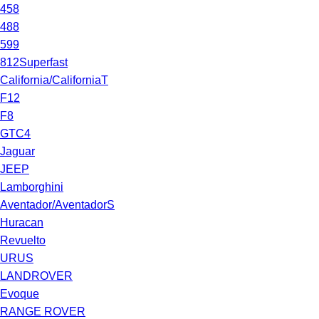
458
488
599
812Superfast
California/CaliforniaT
F12
F8
GTC4
Jaguar
JEEP
Lamborghini
Aventador/AventadorS
Huracan
Revuelto
URUS
LANDROVER
Evoque
RANGE ROVER