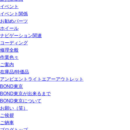
イベント
イベント関係
お勧めパーツ
ホイール
ナビゲーション関連
コーディング
修理全般
作業色々
ご案内
在庫品/特価品
アンビエントライトエアーアウトレット
BOND東京
BOND東京が出来るまで
BOND東京について
お願い（笑）
ご挨拶
ご納車
ブログトップ