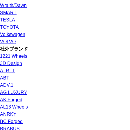
Wraith/Dawn
SMART
TESLA
TOYOTA
Volkswagen
VOLVO
社外ブランド
1221 Wheels
3D Design
A_R_T
ABT
ADV.1
AG LUXURY
AK Forged
AL13 Wheels
ANRKY
BC Forged
BRABUS