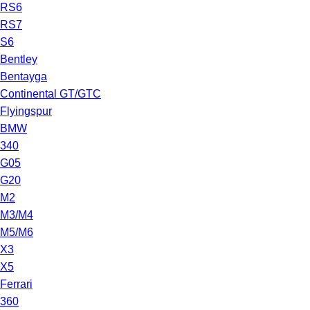
RS6
RS7
S6
Bentley
Bentayga
Continental GT/GTC
Flyingspur
BMW
340
G05
G20
M2
M3/M4
M5/M6
X3
X5
Ferrari
360