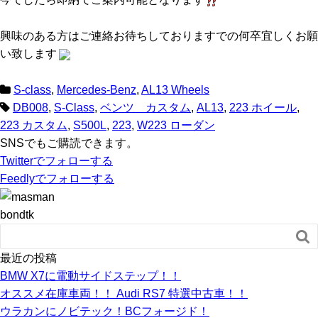
興味のある方はご連絡お待ちしておりますでの何卒宜しくお願
い致します
S-class
,
Mercedes-Benz
,
AL13 Wheels
DB008
,
S-Class
,
ベンツ カスタム
,
AL13
,
223 ホイール
,
223 カスタム
,
S500L
,
223
,
W223 ローダン
SNSでもご購読できます。
Twitter
でフォローする
Feedly
でフォローする
bondtk

最近の投稿
BMW X7に電動サイドステップ！！
オススメ在庫車両！！ Audi RS7 特選中古車！！
ウラカンにノビテック！BCフォージド！