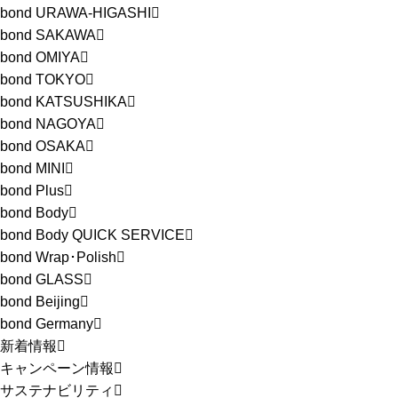
bond URAWA-HIGASHI
bond SAKAWA
bond OMIYA
bond TOKYO
bond KATSUSHIKA
bond NAGOYA
bond OSAKA
bond MINI
bond Plus
bond Body
bond Body QUICK SERVICE
bond Wrap･Polish
bond GLASS
bond Beijing
bond Germany
新着情報
キャンペーン情報
サステナビリティ