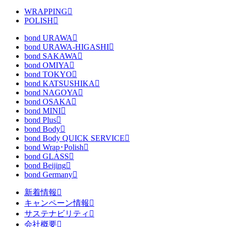
WRAPPING
POLISH
bond URAWA
bond URAWA-HIGASHI
bond SAKAWA
bond OMIYA
bond TOKYO
bond KATSUSHIKA
bond NAGOYA
bond OSAKA
bond MINI
bond Plus
bond Body
bond Body QUICK SERVICE
bond Wrap･Polish
bond GLASS
bond Beijing
bond Germany
新着情報
キャンペーン情報
サステナビリティ
会社概要