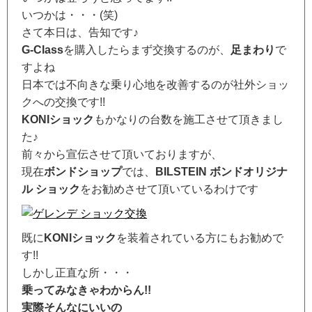
いつかは・・・(笑)
さて本日は、告知です♪
G-Class
を購入したらまず交換するのが、
足まわり
で
すよね
日本では不向きな乗り心地を改善するのが社外ショッ
クへの交換です!!
KONIショック
もかなりの台数を施工させて頂きまし
た♪
前々から宣伝させて頂いておりますが、
現在
ボンドショップ
では、
BILSTEIN ボンドオリジナ
ル ショック
をお勧めさせて頂いているわけです
既に
KONIショック
を装着されている方にもお勧めで
す!!
しかし正直な所・・・
乗ってみなきゃわからん!!
実際そんなにいいの