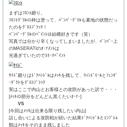
まずはﾌﾛﾝﾄ廻り。
ﾌﾛﾝﾄｸﾞﾘﾙの枠は塗って、ﾊﾞﾝﾊﾟｰｸﾞﾘﾙも素地の状態だっ
たのをｸﾞﾛｽﾌﾞﾗｯｸ！
ﾊﾞﾝﾊﾟｰｸﾞﾘﾙのﾍﾟｲﾝﾄは結構好きです（笑）
写真では分かり辛くなってしまいましたが、ﾊﾞﾝﾊﾟｰ上
のMASERATIのｵｰﾅﾒﾝﾄは
光過ぎていたのでｽﾓｰｸﾍﾟｲﾝﾄ
ｻｲﾄﾞ廻りはﾄﾞｱﾊﾝﾄﾞﾙはﾒｯｷを残して、ｳｨﾝﾄﾞﾓｰﾙとﾌｪﾝﾀﾞ
ｰﾀﾞｸﾄをｸﾞﾛｽﾌﾞﾗｯｸ
実はここで内山とお客様との攻防があった訳で・・・
[ﾒｯｷの部分をどんどん黒くたいｵｰﾅｰ]
VS
[今回はﾒｯｷは出来る限り残したい内山]
話し合いによる攻防戦が続いた結果ﾄﾞｱﾊﾝﾄﾞﾙとｴﾝﾌﾞﾚﾑ
類はﾒｯｷをそのまま残しました