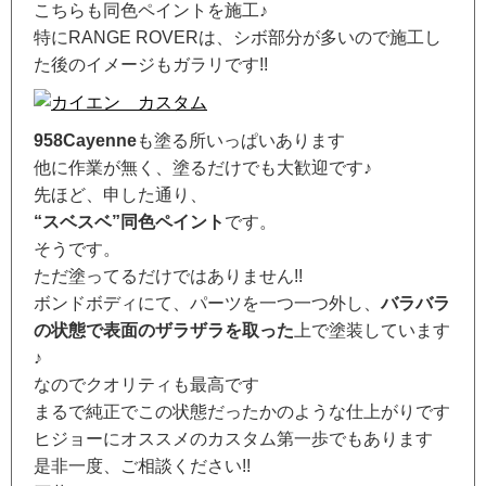
こちらも同色ペイントを施工♪
特にRANGE ROVERは、シボ部分が多いので施工し
た後のイメージもガラリです!!
958Cayenne
も塗る所いっぱいあります
他に作業が無く、塗るだけでも大歓迎です♪
先ほど、申した通り、
“スベスベ”同色ペイント
です。
そうです。
ただ塗ってるだけではありません!!
ボンドボディにて、パーツを一つ一つ外し、
バラバラ
の状態で表面のザラザラを取った
上で塗装しています
♪
なのでクオリティも最高です
まるで純正でこの状態だったかのような仕上がりです
ヒジョーにオススメのカスタム第一歩でもあります
是非一度、ご相談ください!!