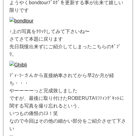
ようやくbondtourﾌﾞﾛｸﾞを更新する事が出来て嬉しい
限りです
↑上の写真をｸﾘｯｸしてみて下さいね〜
さてさて本題に戻ります
先日我慢出来ずにご紹介してしまったこちらのｷﾞﾌﾞ
ﾘ。
ﾃﾞｨｰﾗｰさんから直接納車されてから早2か月が経
ち・・・
やーーーーっと完成致しました
ですが、最後に取り付けたROBERUTAﾘﾌﾃｨﾝｸﾞｷｯﾄに
関する写真を撮り忘れるという、
いつもの痛恨のﾐｽ！笑
なので今回はその他の細かい部分をご紹介させて下さ
い