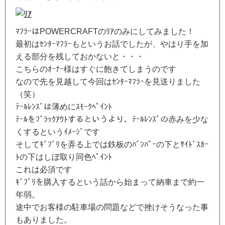
ﾏﾌﾗｰはPOWERCRAFTのﾘｱのみにしてみました！
最初はｾﾝﾀｰﾏﾌﾗｰもというお話でしたが、やはり手を加
える部分を残しておかないと・・・
こちらのｵｰﾅｰ様はすぐに飽きてしまうのです
なので先を見越して今回はｾﾝﾀｰﾏﾌﾗｰを見送りました
（笑）
ﾃｰﾙﾚﾝｽﾞは薄めにｽﾓｰｸﾍﾟｲﾝﾄ
ﾃｰﾙをﾌﾞﾗｯｸｱｳﾄするというより、ﾃｰﾙﾚﾝｽﾞの赤みを少な
くするというｲﾒｰｼﾞです
そしてｷﾞﾌﾞﾘを弄る上では鉄板のﾊﾞﾝﾊﾟｰの下とｻｲﾄﾞｽｶｰ
ﾄの下はしぼ取り同色ﾍﾟｲﾝﾄ
これは必須です
ｷﾞﾌﾞﾘを購入するという話から始まって納車まで約一
年弱。
途中でお客様の駐車場の問題などで挫けそうなった事
もありました。