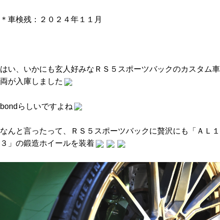
＊車検残：２０２４年１１月
はい、いかにも玄人好みなＲＳ５スポーツバックのカスタム車
両が入庫しました
bondらしいですよね
なんと言ったって、ＲＳ５スポーツバックに贅沢にも「ＡＬ１
３」の鍛造ホイールを装着