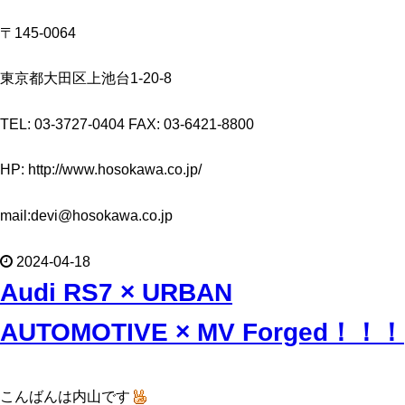
〒145-0064
東京都大田区上池台1-20-8
TEL: 03-3727-0404 FAX: 03-6421-8800
HP: http://www.hosokawa.co.jp/
mail:devi@hosokawa.co.jp
2024-04-18
Audi RS7 × URBAN
AUTOMOTIVE × MV Forged！！！
こんばんは内山です