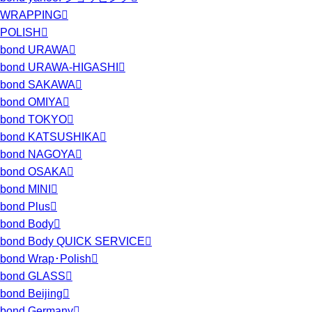
WRAPPING
POLISH
bond URAWA
bond URAWA-HIGASHI
bond SAKAWA
bond OMIYA
bond TOKYO
bond KATSUSHIKA
bond NAGOYA
bond OSAKA
bond MINI
bond Plus
bond Body
bond Body QUICK SERVICE
bond Wrap･Polish
bond GLASS
bond Beijing
bond Germany