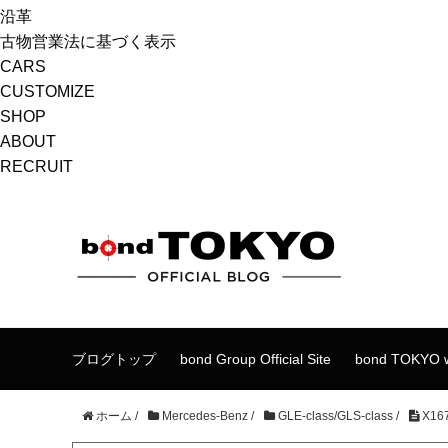
沿革
古物営業法に基づく表示
CARS
CUSTOMIZE
SHOP
ABOUT
RECRUIT
ブログトップ
bond Group Official Site
bond TOKYO w
ホーム
/
Mercedes-Benz
/
GLE-class/GLS-class
/
X16