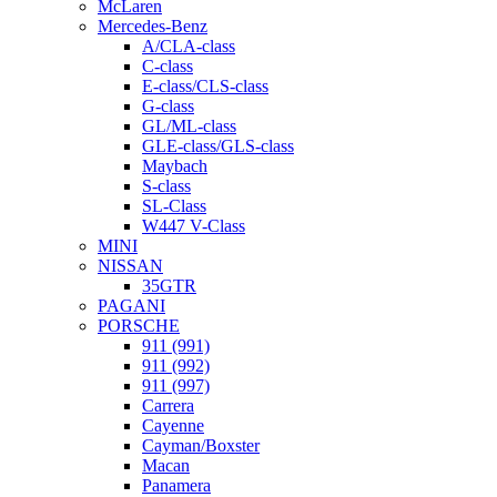
McLaren
Mercedes-Benz
A/CLA-class
C-class
E-class/CLS-class
G-class
GL/ML-class
GLE-class/GLS-class
Maybach
S-class
SL-Class
W447 V-Class
MINI
NISSAN
35GTR
PAGANI
PORSCHE
911 (991)
911 (992)
911 (997)
Carrera
Cayenne
Cayman/Boxster
Macan
Panamera