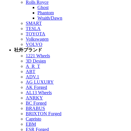
Rolls Royce
Ghost
Phantom
Wraith/Dawn
SMART
TESLA
TOYOTA
Volkswagen
VOLVO
社外ブランド
1221 Wheels
3D Design
A_R_T
ABT
ADV.1
AG LUXURY
AK Forged
AL13 Wheels
ANRKY
BC Forged
BRABUS
BRIXTON Forged
Capristo
EBM
ESR Forged