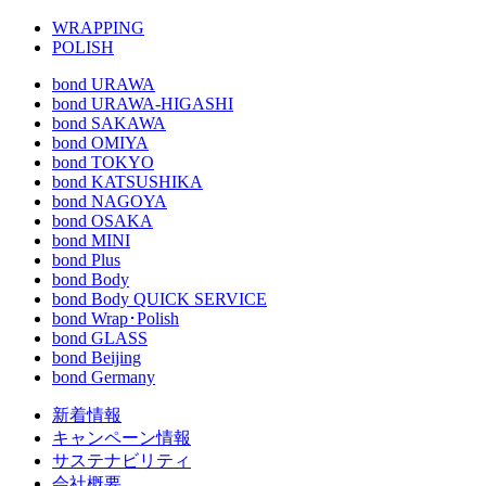
WRAPPING
POLISH
bond URAWA
bond URAWA-HIGASHI
bond SAKAWA
bond OMIYA
bond TOKYO
bond KATSUSHIKA
bond NAGOYA
bond OSAKA
bond MINI
bond Plus
bond Body
bond Body QUICK SERVICE
bond Wrap･Polish
bond GLASS
bond Beijing
bond Germany
新着情報
キャンペーン情報
サステナビリティ
会社概要