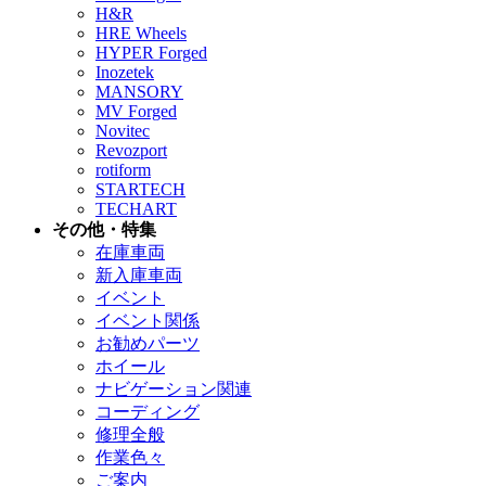
H&R
HRE Wheels
HYPER Forged
Inozetek
MANSORY
MV Forged
Novitec
Revozport
rotiform
STARTECH
TECHART
その他・特集
在庫車両
新入庫車両
イベント
イベント関係
お勧めパーツ
ホイール
ナビゲーション関連
コーディング
修理全般
作業色々
ご案内