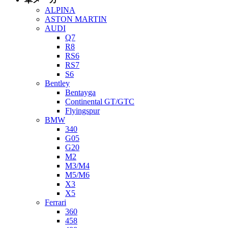
ALPINA
ASTON MARTIN
AUDI
Q7
R8
RS6
RS7
S6
Bentley
Bentayga
Continental GT/GTC
Flyingspur
BMW
340
G05
G20
M2
M3/M4
M5/M6
X3
X5
Ferrari
360
458