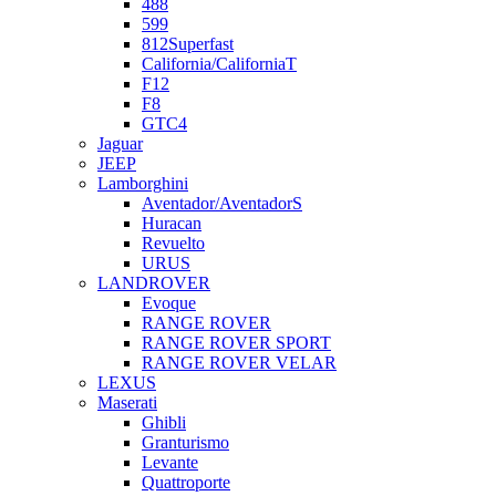
488
599
812Superfast
California/CaliforniaT
F12
F8
GTC4
Jaguar
JEEP
Lamborghini
Aventador/AventadorS
Huracan
Revuelto
URUS
LANDROVER
Evoque
RANGE ROVER
RANGE ROVER SPORT
RANGE ROVER VELAR
LEXUS
Maserati
Ghibli
Granturismo
Levante
Quattroporte