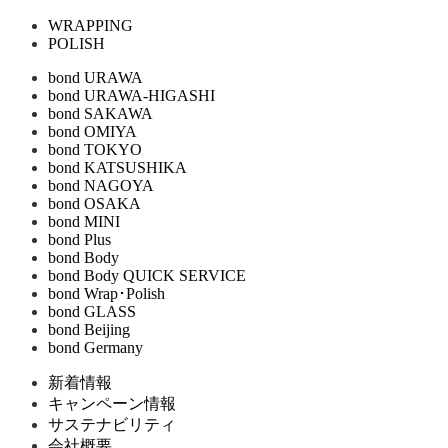
WRAPPING
POLISH
bond URAWA
bond URAWA-HIGASHI
bond SAKAWA
bond OMIYA
bond TOKYO
bond KATSUSHIKA
bond NAGOYA
bond OSAKA
bond MINI
bond Plus
bond Body
bond Body QUICK SERVICE
bond Wrap･Polish
bond GLASS
bond Beijing
bond Germany
新着情報
キャンペーン情報
サステナビリティ
会社概要