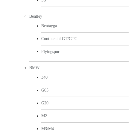
S6
Bentley
Bentayga
Continental GT/GTC
Flyingspur
BMW
340
G05
G20
M2
M3/M4