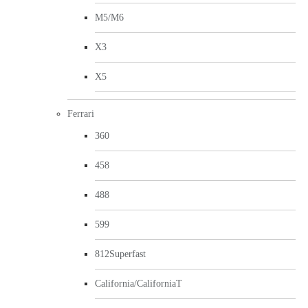
M5/M6
X3
X5
Ferrari
360
458
488
599
812Superfast
California/CaliforniaT