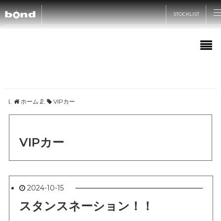
STOCKLIST
CARS
CUSTOMIZE
在庫情報
ホーム
/
VIPカー
SHOP
カスタマイズメニュー
買取査定
VIPカー
bond車検
ABOUT
bond URAWA
STYLE&WORKS
国内納車費用
bond URAWA-HIGASHI
RECRUIT
新着情報
bond SAKAWA
2024-10-15
bond yahoo! ショッピング
キャンペーン情報
スタンスネーション！！
bond OMIYA
サステナビリティ