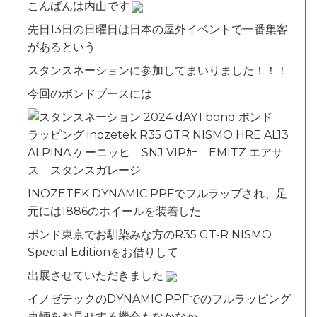
こんばんは内山です
bond TOKYO
WRAPPING
会社概要
先日13日の日曜日は日本の屋外イベントで一番集客
bond KATSUSHIKA
POLISH
があるという
沿革
bond NAGOYA
スタンスネーションに参加してまいりました！！！
古物営業法に基づく表示
bond OSAKA
今回のボンドブースには
bond MINI
bond Plus
bond Body
INOZETEK DYNAMIC PPFでフルラップされ、足
bond Body QUICK SERVICE
元には1886のホイールを装着した
bond Wrap･Polish
ボンド東京でお馴染みな方のR35 GT-R NISMO
Special Editionをお借りして
bond GLASS
出展させていただきました
bond Beijing
イノゼテックのDYNAMIC PPFでのフルラッピング
bond Germany
車輌をお見せする機会もなかなか