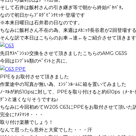
そして石井は飯村さんの引き継ぎ等で朝から終始ﾊﾞﾀﾊﾞﾀ。
なので初日からﾌﾞﾛｸﾞﾋﾟﾝﾁﾋｯﾀｰ登場です
※本来日曜日は石井君の日なのです。
ちなみに飯村さん不在の為、来週はﾒｶﾆｯｸ長谷君が2回登場す
そんな訳で本日はこちらのお車→達←をご紹介させて頂きます
先日ｻｽﾍﾟﾝｼｮﾝ交換をさせて頂きましたこちらのAMG C63S
今回はｴﾝﾌﾞﾚﾑ類のﾍﾟｲﾝﾄと共に、
PPEをお取付させて頂きました
作業途中の写真が無い為、ｴﾝｼﾞﾝﾙｰﾑに箱を置いてみました
ﾉｰﾏﾙが約510psに対して、PPEを取り付けると約610ps（ﾒｰｶ
ｸﾞﾝと速くなりそうですね♪
ちなみに今回初めてW205 C63にPPEをお取付させて頂いた
完全にﾅﾒﾃﾏｼﾀ・・・
取り付け楽勝でしょう！
なんて思ったら意外と大変でした・・・汗