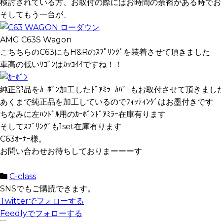
検討されている方、お取付の際にはお時間の余裕がある時でお
そしてもう一台が、
AMG C63S Wagon
こちちらのC63にもH&Rのｽﾌﾟﾘﾝｸﾞを装着させて頂きました
車高の低いﾜｺﾞﾝはｶｯｺｲｲですね！！
純正部品をｶｰﾎﾞﾝ加工したﾄﾞｱﾐﾗｰｶﾊﾞｰもお取付させて頂きまし
あくまで純正品を加工しているのでﾌｨｯﾃｨﾝｸﾞはお墨付きです
ちなみに左ﾊﾝﾄﾞﾙ用のｶｰﾎﾞﾝﾄﾞｱﾐﾗｰ在庫有ります
そしてｽﾌﾟﾘﾝｸﾞも1set在庫有ります
C63ｵｰﾅｰ様。
お問い合わせお待ちしておりまーーーす
C-class
SNSでもご購読できます。
Twitter
でフォローする
Feedly
でフォローする