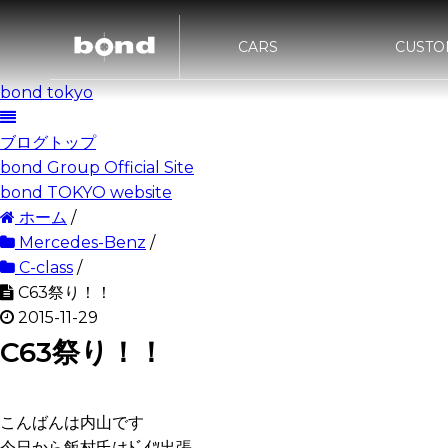
CARS
CUSTO
bond tokyo
bond UR
bond URAWA
在庫情報
カスタマイズメニュー
ST
新着情報
キャンペーン情報
買取査定
bon
HIGASHI
ブログトップ
bond Group Official Site
bond NAGOYA
bond OS
bond TOKYO website
ホーム
/
bond Wrap･Polish
bond GL
Mercedes-Benz
/
C-class
/
C63祭り！！
2015-11-29
C63祭り！！
こんばんは内山です
今日から飯村氏はﾄﾞｲﾂ出張。