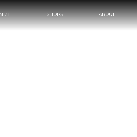
MIZE
SHOPS
ABOUT
AWA-
bond SAKAWA
bond OMIYA
YLE&WORKS
d車検
サステナビリティ
国内納車費用
会社概要
bond yahoo! ショッピング
沿革
古物営業法に基づく表示
WRAPPIN
AKA
bond MINI
bond Plus
ASS
bond Beijing
bond Germany