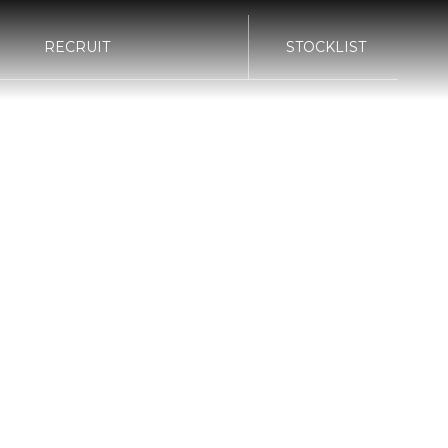
RECRUIT
STOCKLIST
bond TOKYO
bond KATSUSHIKA
G
POLISH
bond Body QUICK
bond Body
SERVICE