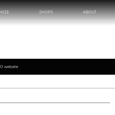
MIZE
SHOPS
ABOUT
AWA-
bond SAKAWA
bond OMIYA
YLE&WORKS
d車検
サステナビリティ
国内納車費用
会社概要
bond yahoo! ショッピング
沿革
古物営業法に基づく表示
WRAPPIN
AKA
bond MINI
bond Plus
ASS
bond Beijing
bond Germany
O website