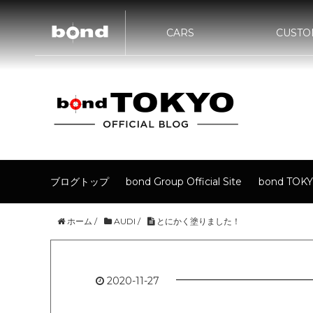
CARS
CUSTO
bond UR
bond URAWA
在庫情報
カスタマイズメニュー
ST
新着情報
キャンペーン情報
買取査定
bon
HIGASHI
bond NAGOYA
bond OS
bond Wrap･Polish
bond GL
ブログトップ
bond Group Official Site
bond TOKY
ホーム
/
AUDI
/
とにかく塗りました！
2020-11-27