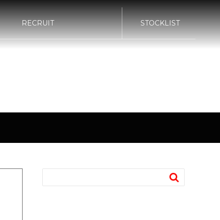
RECRUIT
STOCKLIST
bond TOKYO
bond KATSUSHIKA
G
POLISH
bond Body QUICK
bond Body
SERVICE
