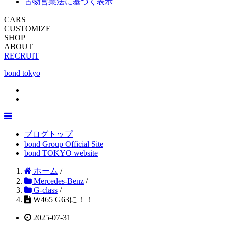
古物営業法に基づく表示
CARS
CUSTOMIZE
SHOP
ABOUT
RECRUIT
bond tokyo
ブログトップ
bond Group Official Site
bond TOKYO website
ホーム
/
Mercedes-Benz
/
G-class
/
W465 G63に！！
2025-07-31