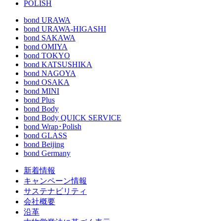
POLISH
bond URAWA
bond URAWA-HIGASHI
bond SAKAWA
bond OMIYA
bond TOKYO
bond KATSUSHIKA
bond NAGOYA
bond OSAKA
bond MINI
bond Plus
bond Body
bond Body QUICK SERVICE
bond Wrap･Polish
bond GLASS
bond Beijing
bond Germany
新着情報
キャンペーン情報
サステナビリティ
会社概要
沿革