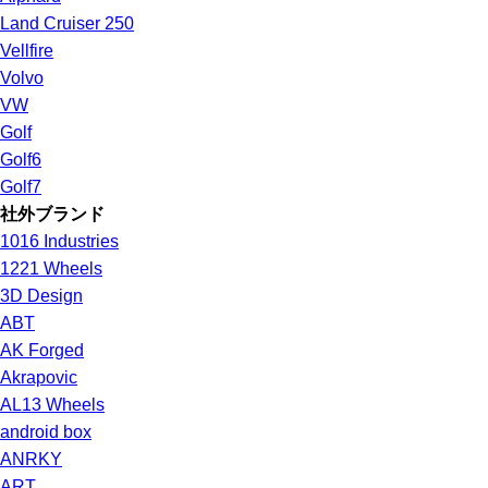
Land Cruiser 250
Vellfire
Volvo
VW
Golf
Golf6
Golf7
社外ブランド
1016 Industries
1221 Wheels
3D Design
ABT
AK Forged
Akrapovic
AL13 Wheels
android box
ANRKY
ART