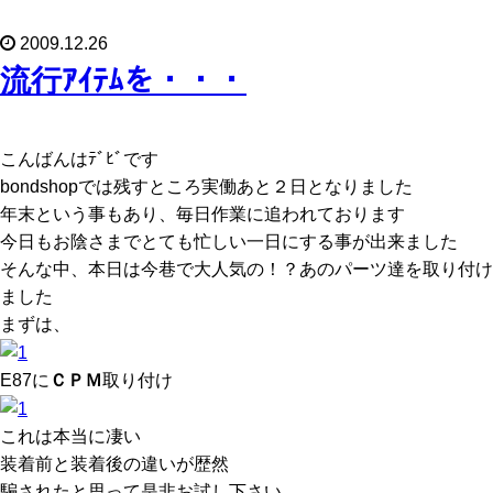
2009.12.26
流行ｱｲﾃﾑを・・・
こんばんはﾃﾞﾋﾞです
bondshopでは残すところ実働あと２日となりました
年末という事もあり、毎日作業に追われております
今日もお陰さまでとても忙しい一日にする事が出来ました
そんな中、本日は今巷で大人気の！？あのパーツ達を取り付け
ました
まずは、
E87に
ＣＰＭ
取り付け
これは本当に凄い
装着前と装着後の違いが歴然
騙されたと思って是非お試し下さい