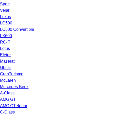
Sport
Velar
Lexus
LC500
LC500 Convertible
LX600
RC-F
Lotus
Eletre
Maserati
Ghibli
GranTurismo
McLaren
Mercedes-Benz
A-Class
AMG GT
AMG GT 4door
C-Class