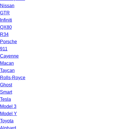
Nissan
GTR
Infiniti
QX80
R34
Porsche
911
Cayenne
Macan
Taycan
Rolls-Royce
Ghost
Smart
Tesla
Model 3
Model Y
Toyota
Alphard