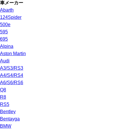
車メーカー
Abarth
124Spider
500e
595
695
Alpina
Aston Martin
Audi
A3/S3/RS3
A4/S4/RS4
A6/S6/RS6
Q8
R8
RS5
Bentley
Bentayga
BMW