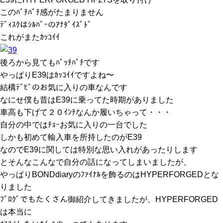
このﾊﾞﾁﾊﾞﾁ感がたまりません
ﾃﾞｨｽｸはｼﾙﾊﾞｰのｱﾅﾀﾞｲｽﾞﾄﾞ
これがまたｶｯｺｲｲ
後ろから見てもﾊﾞｯﾁﾊﾞﾁです
やっぱりE39はｶｯｺｲｲですよね〜
結構ﾃﾞﾋﾞのお気に入りの車なんです
なにせ僕も昔はE39に乗ってた時期がありました
車高も下げて２０ｲﾝﾁなんか履いちゃって・・・
自分の中ではﾁｮｰお気に入りの一台でした
しかも初めて輸入車を所持したのがE39
なのでE39に関しては特別な思い入れがあったりします
とそんなこんなで自分の話になってしまいましたが、
やっぱりBONDdiaryのﾌｧｲﾅﾙを飾るのはHYPERFORGEDとな
りました
ﾌﾞﾛｸﾞでもたくさん御紹介してきましたが、HYPERFORGED
は本当に