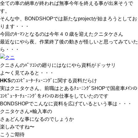
全ての車の納車が終われば無事今年を終える事が出来そうで
す。
そんな中、BONDSHOPでは新たなprojectが始まろうとしてお
ります・・・
今回のｷｰﾏﾝとなるのは今年４０歳を迎えたクニタケさん
最近なにやら夜、作業終了後の動きが怪しいと思ってみていた
ら・・・
クニさんのﾊﾟｿｺﾝの廻りにはなにやら資料がドッサリ
よ〜く見てみると・・・
HKS
のｺﾝﾋﾟｭｰﾀｰﾁｭｰﾆﾝｸﾞに関する資料だらけ
実はクニタケさん、前職はとあるﾁｭｰﾆﾝｸﾞSHOPで国産車ﾒｲﾝの
ｺﾝﾋﾟｭｰﾀｰﾁｭｰﾆﾝｸﾞをﾒｲﾝのお仕事をしていたのです
BONDSHOPでこんなに資料を広げているという事は・・・
クニタケさん×輸入車の
さぁどんな事になるのでしょうか
楽しみですね〜
こうご期待