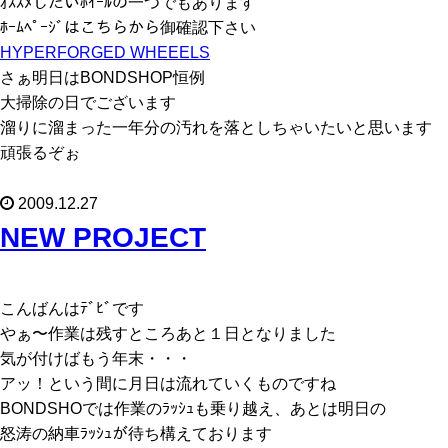
ｵｽｽﾒしたいﾎｲｰﾙの一つでもあります
ﾎｰﾑﾍﾟｰｼﾞはこちらから御確認下さい
HYPERFORGED WHEEELS
さぁ明日はBONDSHOP恒例
大掃除の日でございます
溜りに溜まった一年分の汚れを落としちゃいたいと思います
頑張るぞぉ
2009.12.27
NEW PROJECT
こんばんはﾃﾞﾋﾞです
やぁ〜作業は残すところあと１日となりました
気が付けばもう年末・・・
アッ！という間に月日は流れていくものですね
BONDSHOでは作業のﾗｯｼｭも乗り越え、あとは明日の
怒涛の納車ﾗｯｼｭが待ち構えております