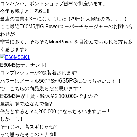
コンバンハ、ボンドショップ飯村で御座います。
今年も残すところ6日!!
当店の営業も3日になりました!!(29日は大掃除の為、、、)
ここ最近E60M5用G-Powerスーパーチャージャーのお問い合
わせが
非常に多く、そろそろMorePowerを目論んでおられる方も多
く感じます♪
E60M5はナ、ナント!
コンプレッサーが2機装着されます!!
635PS
パワーはノーマル507PSが
になっちゃいます!!!
で、こちらの商品幾らだと思います?
E92M3用が工賃・税込￥2,100,000-ですので、
単純計算でx2なんで倍?
倍だとすると￥4,200,000-になっちゃいますよー!!
しかーし!!
それじゃ、高スギじゃね?
って思ったそこのアナタ!!