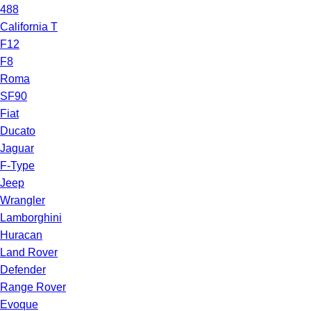
488
California T
F12
F8
Roma
SF90
Fiat
Ducato
Jaguar
F-Type
Jeep
Wrangler
Lamborghini
Huracan
Land Rover
Defender
Range Rover
Evoque