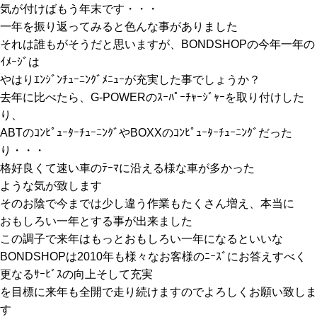
気が付けばもう年末です・・・
一年を振り返ってみると色んな事がありました
それは誰もがそうだと思いますが、BONDSHOPの今年一年の
ｲﾒｰｼﾞは
やはりｴﾝｼﾞﾝﾁｭｰﾆﾝｸﾞﾒﾆｭｰが充実した事でしょうか？
去年に比べたら、G-POWERのｽｰﾊﾟｰﾁｬｰｼﾞｬｰを取り付けした
り、
ABTのｺﾝﾋﾟｭｰﾀｰﾁｭｰﾆﾝｸﾞやBOXXのｺﾝﾋﾟｭｰﾀｰﾁｭｰﾆﾝｸﾞだった
り・・・
格好良くて速い車のﾃｰﾏに沿える様な車が多かった
ような気が致します
そのお陰で今までは少し違う作業もたくさん増え、本当に
おもしろい一年とする事が出来ました
この調子で来年はもっとおもしろい一年になるといいな
BONDSHOPは2010年も様々なお客様のﾆｰｽﾞにお答えすべく
更なるｻｰﾋﾞｽの向上そして充実
を目標に来年も全開で走り続けますのでよろしくお願い致しま
す