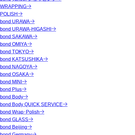
WRAPPING
POLISH
bond URAWA
bond URAWA-HIGASHI
bond SAKAWA
bond OMIYA
bond TOKYO
bond KATSUSHIKA
bond NAGOYA
bond OSAKA
bond MINI
bond Plus
bond Body
bond Body QUICK SERVICE
bond Wrap･Polish
bond GLASS
bond Beijing
bond Germany