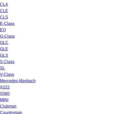
CLA
CLE
CLS
E-Class
EQ
G-Class
GLC
GLE
GLS
S-Class
SL
V-Class
Mercedes-Maybach
X222
S560
MINI
Clubman
Countryman