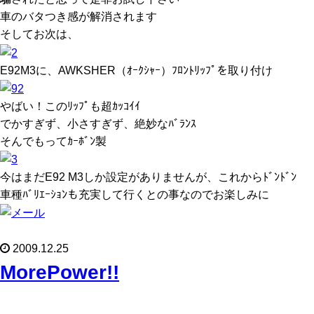
車のバタつき感が解消されます
そしてお次は、
E92M3に、AWKSHER（ｵｰｸｼｬｰ）ﾌﾛﾝﾄﾘｯﾌﾟを取り付け
やばい！このﾘｯﾌﾟも超ｶｯｺｲｲ
でかすぎず、小さすぎず、絶妙なﾊﾞﾗﾝｽ
そんでもってｶｰﾎﾞﾝ製
今はまだE92 M3しか設定がありませんが、これからﾄﾞﾝﾄﾞﾝ
車種ﾊﾞﾘｴｰｼｮﾝも充実して行くとの事なのでお楽しみに
2009.12.25
MorePower!!