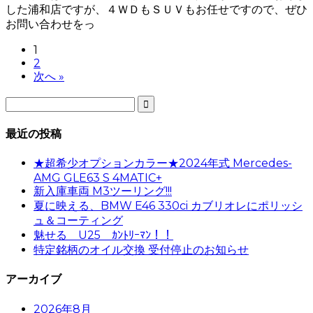
した浦和店ですが、４ＷＤもＳＵＶもお任せですので、ぜひ
お問い合わせをっ
1
2
次へ »

最近の投稿
★超希少オプションカラー★2024年式 Mercedes-
AMG GLE63 S 4MATIC+
新入庫車両 M3ツーリング!!!
夏に映える、BMW E46 330ci カブリオレにポリッシ
ュ＆コーティング
魅せる U25 ｶﾝﾄﾘｰﾏﾝ！！
特定銘柄のオイル交換 受付停止のお知らせ
アーカイブ
2026年8月