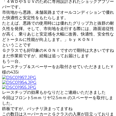
「４ＷＤやＳＵＶのために専用設計されたショックアブソー
バーです。
市街地から悪路、未舗装路までオールコンディションで優れ
た快適性と安定性をもたらします。
たとえば、悪路での使用時には優れたグリップ力と抜群の耐
久性を発揮。そして、市街地を走行する際には、路面追従性
が高く、乗りあじと安定感を大幅に改善。快適性、安全性な
どトータルに性能が向上します。」ｂｙ ＫＯＮＩ
ということです
Ｇクラスでも好印象のＫＯＮＩですので期待は大きいですね
まだ作業前ですが、続報は追ってお届けします
もう一台、
レースチップ＆スペーサーをお取付させていただきましたＹ
様の435i
レースチップの効果もかなりだとご連絡いただきました
今回はフロント5ｍｍ リヤ12.5ｍｍ のスペーサーを取付しま
した。
鉄板ですが、バッチリ決まってますね
この数日はスーパーカーとＧクラスの入庫が目立っておりま