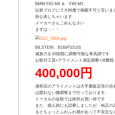
BMW F82 M4 ＆ F80 M3
以前ブログにて大特価で掲載不可と言いま
段公表しちゃいます
メーカーさんごめんなさい
まずは・・・
BILSTEIN B16(PSS10)
減衰力を10段階に調整可能な車高調です
お取付工賃+アライメント測定調整+消費税
400,000円
浦和店のアライメントは大手量販店等の合
は図れない微調整まで行っております。
トータルの金額では絶対お買い得です
また、個人的にも試乗しましたが、純正の
るとちょっとふわふわ感があって不安定な