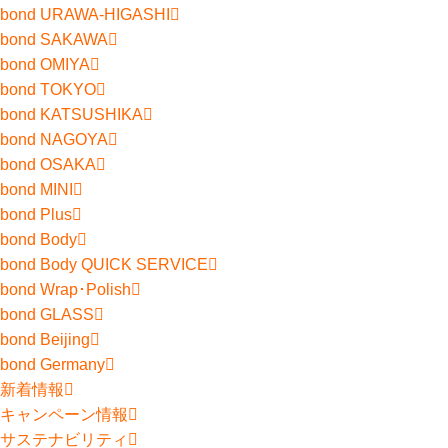
bond URAWA-HIGASHI
bond SAKAWA
bond OMIYA
bond TOKYO
bond KATSUSHIKA
bond NAGOYA
bond OSAKA
bond MINI
bond Plus
bond Body
bond Body QUICK SERVICE
bond Wrap･Polish
bond GLASS
bond Beijing
bond Germany
新着情報
キャンペーン情報
サステナビリティ