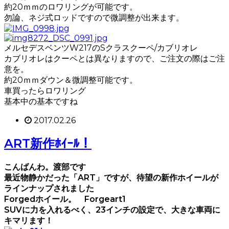
約20ｍｍのロワリングが可能です。
勿論、ネジ式ロッドですので微調整が出来ます。
メルセデスベンツW217のSクラスクーペ/カブリオレ
カブリオレはクーペとは異なりますので、ご注文の際はご注
意を。
約20ｍｍダウン＆微調整可能です。
車買ったらロワリング
基本中の基本ですね
2017.02.26
ART新作ﾎｲｰﾙ！
こんばんわ。渡部です
最近物静かだった「ART」ですが、待望の新作ホイールが
ラインナップされました
Forgedホイール。 Forgeart1
SUVに力を入れるべく、23インチの設定で、大きな車両に
キマリます！