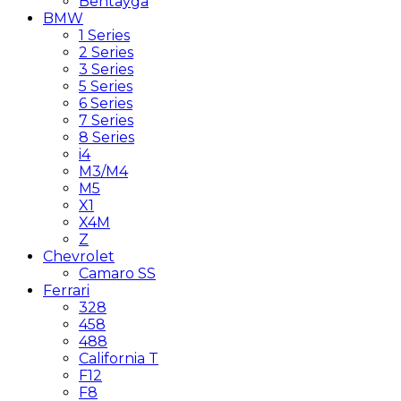
Bentayga
BMW
1 Series
2 Series
3 Series
5 Series
6 Series
7 Series
8 Series
i4
M3/M4
M5
X1
X4M
Z
Chevrolet
Camaro SS
Ferrari
328
458
488
California T
F12
F8