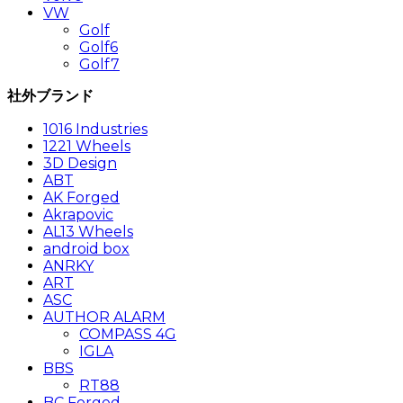
VW
Golf
Golf6
Golf7
社外ブランド
1016 Industries
1221 Wheels
3D Design
ABT
AK Forged
Akrapovic
AL13 Wheels
android box
ANRKY
ART
ASC
AUTHOR ALARM
COMPASS 4G
IGLA
BBS
RT88
BC Forged