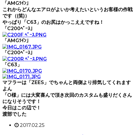
「AMGﾗｲﾝ」
これからどんなエアロがよいか考えたいというお客様の作戦
です（(笑)）
やっぱり「C63」のお尻はかっこええですね！
「C200ﾍﾞｰｽ」
「AMGﾗｲﾝ」
「C200ﾍﾞｰｽ」
「C63」
マフラーは「ZEES」でちゃんと両側より排気してくれます
よん
「O様」には大変喜んで頂き次回のカスタムも盛りだくさん
になりそうです！
今日はこの辺で！
渡部でした
2017.02.25