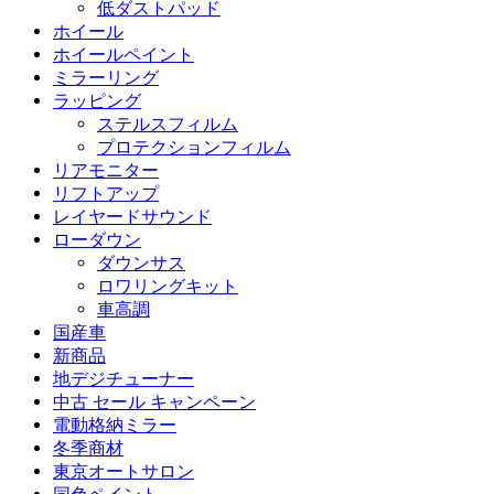
低ダストパッド
ホイール
ホイールペイント
ミラーリング
ラッピング
ステルスフィルム
プロテクションフィルム
リアモニター
リフトアップ
レイヤードサウンド
ローダウン
ダウンサス
ロワリングキット
車高調
国産車
新商品
地デジチューナー
中古 セール キャンペーン
電動格納ミラー
冬季商材
東京オートサロン