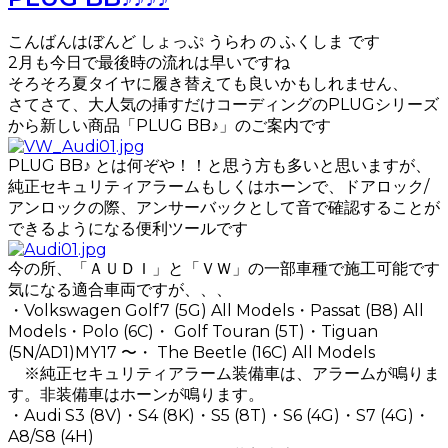
こんばんはぼんど しょっぷ うらわ の ふくしま です
2月も今日で最後時の流れは早いですね
そろそろ夏タイヤに履き替えても良いかもしれません、
さてさて、大人気の挿すだけコーディングのPLUGシリーズ
から新しい商品「PLUG BB♪」のご案内です
PLUG BB♪ とは何ぞや！！と思う方も多いと思いますが、
純正セキュリティアラームもしくはホーンで、ドアロック/
アンロックの際、アンサーバックとして音で確認することが
できるようになる便利ツールです
今の所、「ＡＵＤＩ」と「ＶＷ」の一部車種で施工可能です
気になる適合車両ですが、、、
・Volkswagen Golf7 (5G) All Models・Passat (B8) All
Models・Polo (6C)・ Golf Touran (5T)・Tiguan
(5N/AD1)MY17 〜・ The Beetle (16C) All Models
※純正セキュリティアラーム装備車は、アラームが鳴りま
す。非装備車はホーンが鳴ります。
・Audi S3 (8V)・S4 (8K)・S5 (8T)・S6 (4G)・S7 (4G)・
A8/S8 (4H)