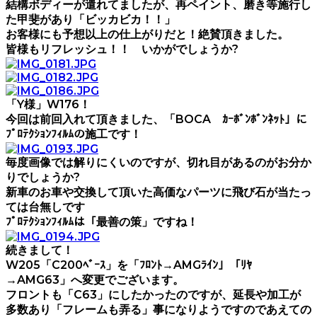
結構ボディーが遣れてましたが、再ペイント、磨き等施行し
た甲斐があり「ビッカビカ！！」
お客様にも予想以上の仕上がりだと！絶賛頂きました。
皆様もリフレッシュ！！ いかがでしょうか?
「Y様」W176！
今回は前回入れて頂きました、「BOCA ｶｰﾎﾞﾝﾎﾞﾝﾈｯﾄ」に
ﾌﾟﾛﾃｸｼｮﾝﾌｨﾙﾑの施工です！
毎度画像では解りにくいのですが、切れ目があるのがお分か
りでしょうか?
新車のお車や交換して頂いた高価なパーツに飛び石が当たっ
ては台無しです
ﾌﾟﾛﾃｸｼｮﾝﾌｨﾙﾑは「最善の策」ですね！
続きまして！
W205「C200ﾍﾞｰｽ」を「ﾌﾛﾝﾄ→AMGﾗｲﾝ」「ﾘﾔ
→AMG63」へ変更でございます。
フロントも「C63」にしたかったのですが、延長や加工が
多数あり「フレームも弄る」事になりようですのであえての