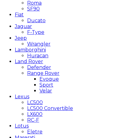
Roma
SF90
Fiat
Ducato
Jaguar
F-Type
Jeep
Wrangler
Lamborghini
Huracan
Land Rover
Defender
Range Rover
Evoque
Sport
Velar
Lexus
LC500
LC500 Convertible
LX600
RC-F
Lotus
Eletre
Maserati