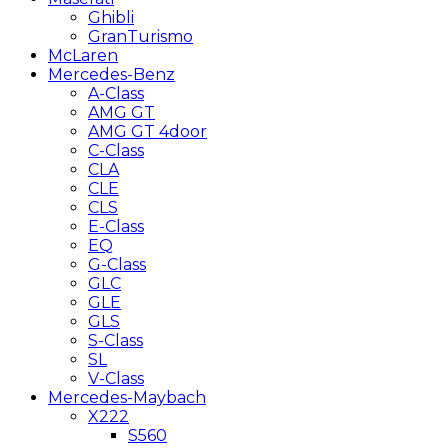
Ghibli
GranTurismo
McLaren
Mercedes-Benz
A-Class
AMG GT
AMG GT 4door
C-Class
CLA
CLE
CLS
E-Class
EQ
G-Class
GLC
GLE
GLS
S-Class
SL
V-Class
Mercedes-Maybach
X222
S560