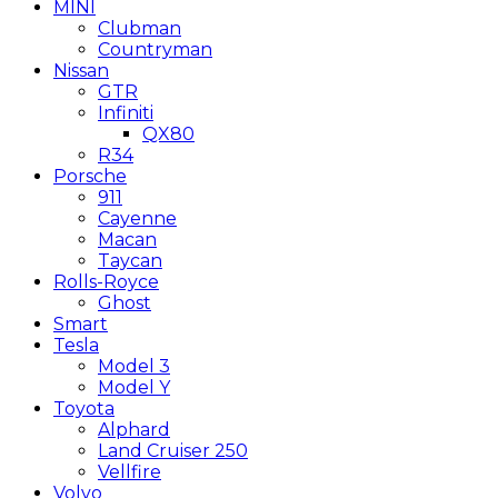
MINI
Clubman
Countryman
Nissan
GTR
Infiniti
QX80
R34
Porsche
911
Cayenne
Macan
Taycan
Rolls-Royce
Ghost
Smart
Tesla
Model 3
Model Y
Toyota
Alphard
Land Cruiser 250
Vellfire
Volvo