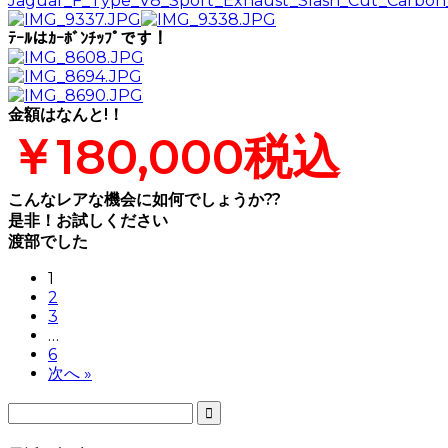
ﾃｰﾙはｶｰﾎﾞﾝﾁｯﾌﾟです！
金額はなんと!！
￥180,000税込
こんなレアな機会に如何でしょうか??
是非！お試しください
渡部でした
1
2
3
…
6
次へ »
