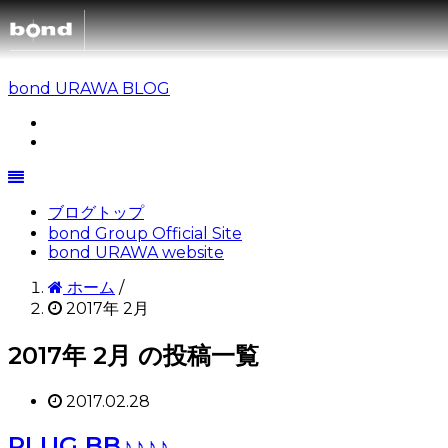
bond URAWA BLOG
CARS
CUSTOMIZE
ブログトップ
SHOP
bond Group Official Site
bond URAWA website
ホーム
/
ABOUT
2017年 2月
2017年 2月 の投稿一覧
RECRUIT
2017.02.28
PLUG BB♪♪♪♪