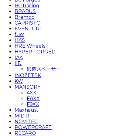
BC Racing
BRABUS
Brembo
CAPRISTO
EVENTURI
fuss
HAS
HRE Wheels
HYPER FORGED
IAA
IID
鍛造スペーサー
INOZETEK
KW
MANSORY
4XX
F8XX
F9XX
Maxhaust
MID.R
NOVITEC
POWERCRAFT
RECARO