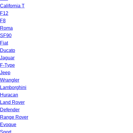
California T
F12
F8
Roma
SF90
Fiat
Ducato
Jaguar
F-Type
Jeep
Wrangler
Lamborghini
Huracan
Land Rover
Defender
Range Rover
Evoque
Sport