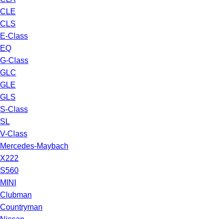
CLE
CLS
E-Class
EQ
G-Class
GLC
GLE
GLS
S-Class
SL
V-Class
Mercedes-Maybach
X222
S560
MINI
Clubman
Countryman