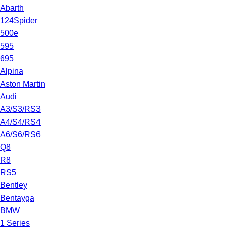
Abarth
124Spider
500e
595
695
Alpina
Aston Martin
Audi
A3/S3/RS3
A4/S4/RS4
A6/S6/RS6
Q8
R8
RS5
Bentley
Bentayga
BMW
1 Series