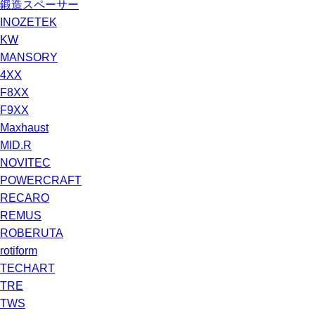
鍛造スペーサー
INOZETEK
KW
MANSORY
4XX
F8XX
F9XX
Maxhaust
MID.R
NOVITEC
POWERCRAFT
RECARO
REMUS
ROBERUTA
rotiform
TECHART
TRE
TWS