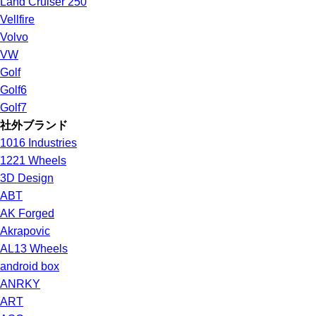
Land Cruiser 250
Vellfire
Volvo
VW
Golf
Golf6
Golf7
社外ブランド
1016 Industries
1221 Wheels
3D Design
ABT
AK Forged
Akrapovic
AL13 Wheels
android box
ANRKY
ART