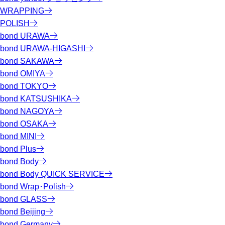
WRAPPING
POLISH
bond URAWA
bond URAWA-HIGASHI
bond SAKAWA
bond OMIYA
bond TOKYO
bond KATSUSHIKA
bond NAGOYA
bond OSAKA
bond MINI
bond Plus
bond Body
bond Body QUICK SERVICE
bond Wrap･Polish
bond GLASS
bond Beijing
bond Germany