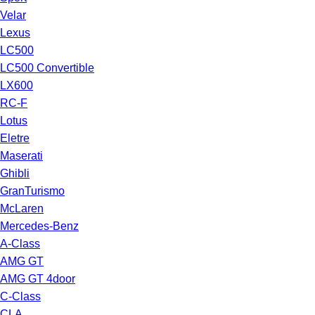
Velar
Lexus
LC500
LC500 Convertible
LX600
RC-F
Lotus
Eletre
Maserati
Ghibli
GranTurismo
McLaren
Mercedes-Benz
A-Class
AMG GT
AMG GT 4door
C-Class
CLA