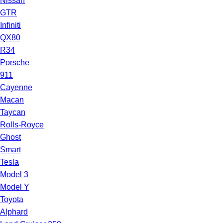
Nissan
GTR
Infiniti
QX80
R34
Porsche
911
Cayenne
Macan
Taycan
Rolls-Royce
Ghost
Smart
Tesla
Model 3
Model Y
Toyota
Alphard