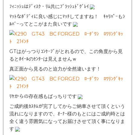
ﾌｨﾆｯｼｭはﾃﾞｨｽｸ・ﾘﾑ共にﾌﾞﾗｯｼｭﾄﾞｸﾞﾚｲ
ﾏｯﾄなﾎﾞﾃﾞｨに良い感じにﾏｯﾁしてますね！ ｷｬﾘﾊﾟｰもｼ
ﾙﾊﾞｰってとこがまた良いです
GTはがっつりｺﾝｹｰﾌﾞがとれるので、この角度から見
るとﾎｲｰﾙのｾﾝﾀｰは見えませんｗ
真正面から見るのと迫力が全然違います！
ﾘﾔからの存在感もばっちりです
ご成約後ｶｽﾀﾑが完了してからご納車させて頂くという
流れになりますので、ｵｰﾅｰ様のもとにはご成約時とは
全く違う雰囲気になってお届けさせて頂く事になりま
す