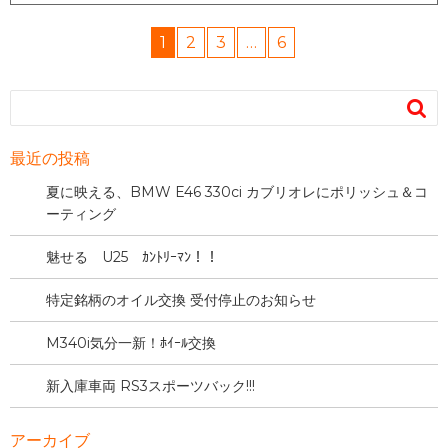
1
2
3
…
6

最近の投稿
夏に映える、BMW E46 330ci カブリオレにポリッシュ＆コ
ーティング
魅せる U25 ｶﾝﾄﾘｰﾏﾝ！！
特定銘柄のオイル交換 受付停止のお知らせ
M340i気分一新！ﾎｲｰﾙ交換
新入庫車両 RS3スポーツバック!!!
アーカイブ