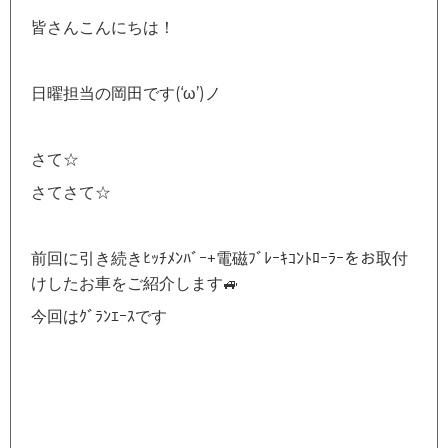
皆さんこんにちは！
日曜担当の岡田です(‘ω’)ノ
さて☆
さてさて☆
前回に引き続きﾋｯﾁﾒﾝﾊﾞｰ+電磁ﾌﾞﾚｰｷｺﾝﾄﾛｰﾗｰをお取付
けしたお車をご紹介します🚙
今回はｸﾞﾗﾝｴｰｽです