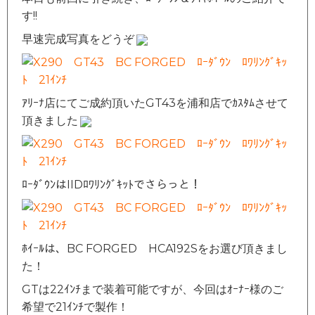
す!!
早速完成写真をどうぞ
ｱﾘｰﾅ店にてご成約頂いたGT43を浦和店でｶｽﾀﾑさせて
頂きました
ﾛｰﾀﾞｳﾝはIIDﾛﾜﾘﾝｸﾞｷｯﾄでさらっと！
ﾎｲｰﾙは、BC FORGED HCA192Sをお選び頂きまし
た！
GTは22ｲﾝﾁまで装着可能ですが、今回はｵｰﾅｰ様のご
希望で21ｲﾝﾁで製作！