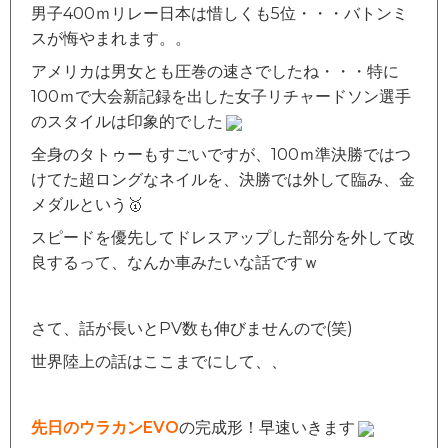
男子400ｍリレー日本は惜しくも5位・・・バトンミ
スが悔やまれます。。
アメリカは男女とも圧巻の速さでしたね・・・特に
100ｍで大会新記録を出した女子リチャードソン選手
のスタイルは印象的でした
全身のタトゥーもすごいですが、100ｍ準決勝ではつ
けてた超ロングなネイルを、決勝では外して臨み、金
メダルという🥇
スピードを優先してドレスアップした部分を外して改
良するって、なんか車みたいな話ですｗ
さて、話が長いとPV数も伸びませんので(笑)
世界陸上の話はここまでにして、、
先日のウラカンEVO
の完成形！早速いきます