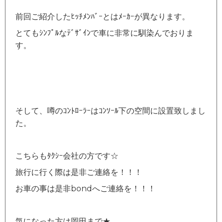
前回ご紹介したﾋｯﾁﾒﾝﾊﾞｰとはﾒｰｶｰが異なります。
とてもｼﾝﾌﾟﾙなﾃﾞｻﾞｲﾝで車に非常に馴染んでおりま
す。
そして、噂のｺﾝﾄﾛｰﾗｰはｺﾝｿｰﾙ下の空間に設置致しまし
た。
こちらもﾀｸｼｰ会社の方です☆
旅行に行く際は是非ご連絡を！！！
お車の事は是非bondへご連絡を！！！
気になった方は岡田まで★