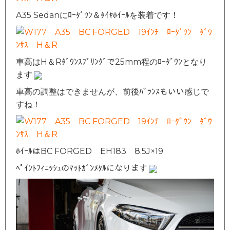
A35 Sedanにﾛｰﾀﾞｳﾝ＆ﾀｲﾔﾎｲｰﾙを装着です！
車高はH＆Rﾀﾞｳﾝｽﾌﾟﾘﾝｸﾞで25mm程のﾛｰﾀﾞｳﾝとなり
ます
車高の調整はできませんが、前後ﾊﾞﾗﾝｽもいい感じで
すね！
ﾎｲｰﾙはBC FORGED EH183 8.5J×19
ﾍﾟｲﾝﾄﾌｨﾆｯｼｭのﾏｯﾄｶﾞﾝﾒﾀﾙになります