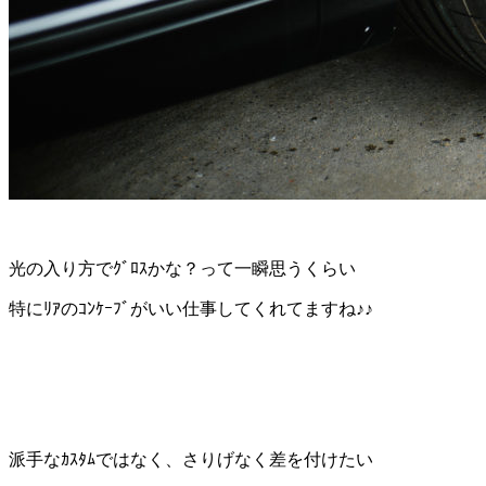
光の入り方でｸﾞﾛｽかな？って一瞬思うくらい
特にﾘｱのｺﾝｹｰﾌﾞがいい仕事してくれてますね♪♪
派手なｶｽﾀﾑではなく、さりげなく差を付けたい