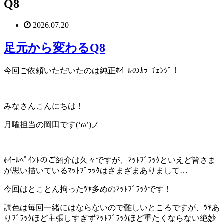
Q8
2026.07.20
足元から変わるQ8
今回ご依頼いただいたのは純正ﾎｲｰﾙのｶﾗｰﾁｪﾝｼﾞ！
みなさんこんにちは！
月曜担当の岡田です(‘ω’)ノ
ﾎｲｰﾙﾍﾟｲﾝﾄのご紹介は久々ですが、ﾏｯﾄﾌﾞﾗｯｸといえど皆さま
が思い描いているﾏｯﾄﾌﾞﾗｯｸはさまざまありまして…
今回はとことん拘ったﾂﾔ多めのﾏｯﾄﾌﾞﾗｯｸです！
調色は毎回一緒にはならないので難しいところですが、ﾂﾔあ
りﾌﾞﾗｯｸほど主張しすぎずﾏｯﾄﾌﾞﾗｯｸほど重たくならない絶妙