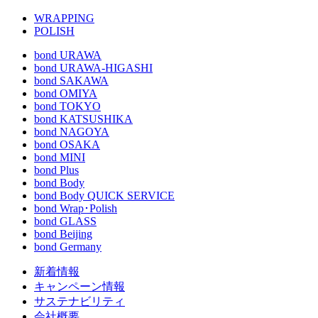
WRAPPING
POLISH
bond URAWA
bond URAWA-HIGASHI
bond SAKAWA
bond OMIYA
bond TOKYO
bond KATSUSHIKA
bond NAGOYA
bond OSAKA
bond MINI
bond Plus
bond Body
bond Body QUICK SERVICE
bond Wrap･Polish
bond GLASS
bond Beijing
bond Germany
新着情報
キャンペーン情報
サステナビリティ
会社概要